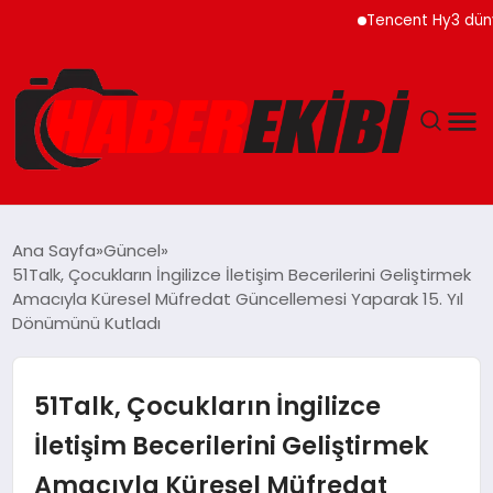
Tencent Hy3 dünya gene
ANASAYFA
Ana Sayfa
Güncel
51Talk, Çocukların İngilizce İletişim Becerilerini Geliştirmek
GÜNCEL
Amacıyla Küresel Müfredat Güncellemesi Yaparak 15. Yıl
Dönümünü Kutladı
EĞITIM
51Talk, Çocukların İngilizce
EKONOMI
İletişim Becerilerini Geliştirmek
MAGAZIN
Amacıyla Küresel Müfredat