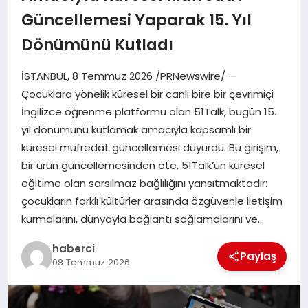
SAĞLIK
Güncellemesi Yaparak 15. Yıl
Dönümünü Kutladı
SPOR
İSTANBUL, 8 Temmuz 2026 /PRNewswire/ —
TEKNOLOJI
Çocuklara yönelik küresel bir canlı bire bir çevrimiçi
İngilizce öğrenme platformu olan 51Talk, bugün 15.
YAŞAM
yıl dönümünü kutlamak amacıyla kapsamlı bir
küresel müfredat güncellemesi duyurdu. Bu girişim,
bir ürün güncellemesinden öte, 51Talk’un küresel
eğitime olan sarsılmaz bağlılığını yansıtmaktadır:
çocukların farklı kültürler arasında özgüvenle iletişim
kurmalarını, dünyayla bağlantı sağlamalarını ve…
haberci
Paylaş
08 Temmuz 2026