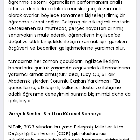
öğrenme sistemi, öğrencilerin performansını analiz
eder ve derslerin zorluk derecesini gerçek zamanlı
olarak ayarlar; böylece tamamen kişiselleştirilmiş bir
öğrenme süreci sağlar. Gelişmiş bir etkileşimli motorla
desteklenen bu müfredat, gerçek hayattan alınmış
senaryoları simüle ederek, öğrencilerin İngilizce’de
doğal ve etkili bir şekilde iletişim kurmak için gereken
özgüveni ve becerileri geliştirmelerine yardımcı olur.
“Amacımız her zaman çocukların İngilizce iletişim
becerilerini günlük yaşamda özgüvenle kullanmalarına
yardımcı olmak olmuştur,” dedi, Lucy Qu, 51Talk
Akademik İşlerden Sorumlu Başkan Yardımcısı. “Bu
güncelleme, etkileşimli, kullanıcı dostu ve iletişime
odaklı öğrenme deneyimini sunma biçimimizi daha da
geliştiriyor.”
Gerçek Sesler: Sınıftan Küresel Sahneye
51Talk, 2023 yılından bu yana Birleşmiş Milletler İklim
Değişikliği Konferansı (COP) gibi uluslararası
etkinliklerde gençlerin halka açık konuşma girişimlerini