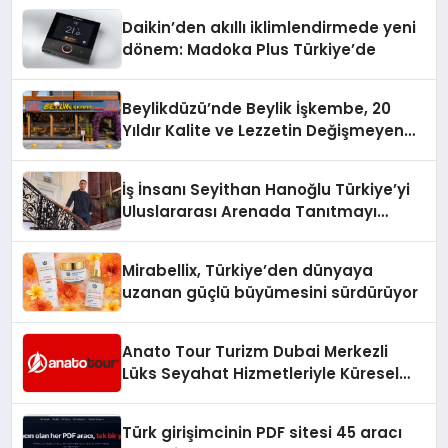
Daikin’den akıllı iklimlendirmede yeni
dönem: Madoka Plus Türkiye’de
Beylikdüzü’nde Beylik İşkembe, 20
Yıldır Kalite ve Lezzetin Değişmeyen
Adresi
İş İnsanı Seyithan Hanoğlu Türkiye’yi
Uluslararası Arenada Tanıtmayı
Hedefliyor
Mirabellix, Türkiye’den dünyaya
uzanan güçlü büyümesini sürdürüyor
Anato Tour Turizm Dubai Merkezli
Lüks Seyahat Hizmetleriyle Küresel
Turizmde Öne Çıkıyor
Türk girişimcinin PDF sitesi 45 aracı