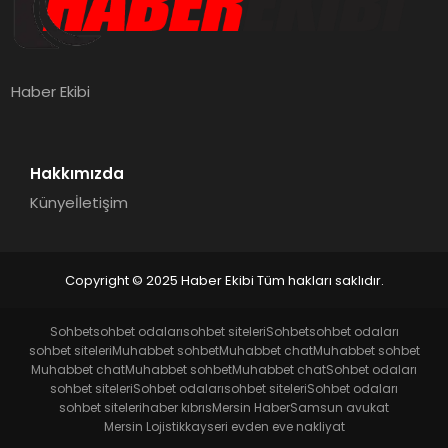
Haber Ekibi
Hakkımızda
Künye
İletişim
Copyright © 2025 Haber Ekibi Tüm hakları saklıdır.
Sohbet
sohbet odaları
sohbet siteleri
Sohbet
sohbet odaları
sohbet siteleri
Muhabbet sohbet
Muhabbet chat
Muhabbet sohbet
Muhabbet chat
Muhabbet sohbet
Muhabbet chat
Sohbet odaları
sohbet siteleri
Sohbet odaları
sohbet siteleri
Sohbet odaları
sohbet siteleri
haber kıbrıs
Mersin Haber
Samsun avukat
Mersin Lojistik
kayseri evden eve nakliyat