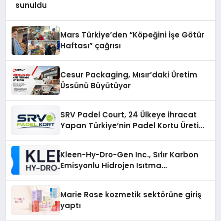
sunuldu
Mars Türkiye’den “Köpeğini İşe Götür
Haftası” çağrısı
Cesur Packaging, Mısır’daki Üretim
Üssünü Büyütüyor
SRV Padel Court, 24 Ülkeye İhracat
Yapan Türkiye’nin Padel Kortu Üretim
Gücü
Kleen-Hy-Dro-Gen Inc., Sıfır Karbon
Emisyonlu Hidrojen Isıtma
Teknolojisinde ISO ve TSSA
Düzenleyici Onaylarını Aldı
Marie Rose kozmetik sektörüne giriş
yaptı