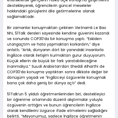
destekleyerek, öğrencilerin güncel meseleler
hakkındaki görüşlerini dile getirmelerine olanak
sağlamaktadır.
Bir zamanlar konuşmaktan çekinen Vietnamlı Le Bao
Nhi, 51Talk dersleri sayesinde kendine güvenini kazandı
ve sonunda COP30’da bir konuşma yaptı. “Eskiden
utangaçtım ve hata yapmaktan korkardım,” diye
anlattı. “Artık, dünyanın dört bir yanındaki insanlarla
İngilizce olarak iletişim kurmaktan gurur duyuyorum.
Küçük ellerin de büyük bir fark yaratabileceğine
inanmalıyız.” Suudi Arabistan’dan Sheddi Alharthi de
COP30’da konuşma yaptıktan sonra dikkate değer bir
dönüşüm yaşadı ve “İngilizceyi özgüvenle konuşmak
bana çok daha geniş bir dünya açtı” dedi.
51Talk’un 5 yıldızlı öğretmenlerinden biri, destekleyici
bir öğrenme ortamında düzenli alıştırmalar yoluyla
özgüvenin arttığını ve bunun öğrencilerin İngilizce
olarak kendilerini özgürce ifade etmelerini sağladığını
belirtti. “Misyonumuz, sadece İngilizce öğretmenin