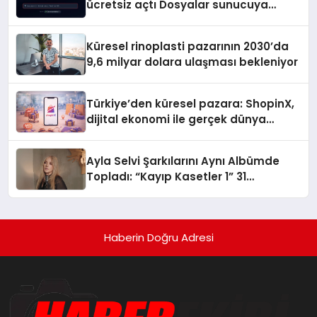
ücretsiz açtı Dosyalar sunucuya
gitmiyor
Küresel rinoplasti pazarının 2030’da
9,6 milyar dolara ulaşması bekleniyor
Türkiye’den küresel pazara: ShopinX,
dijital ekonomi ile gerçek dünya
alışverişini bir araya getirmeyi
hedefliyor
Ayla Selvi Şarkılarını Aynı Albümde
Topladı: “Kayıp Kasetler 1” 31
Temmuz’da Yayında
Haberin Doğru Adresi