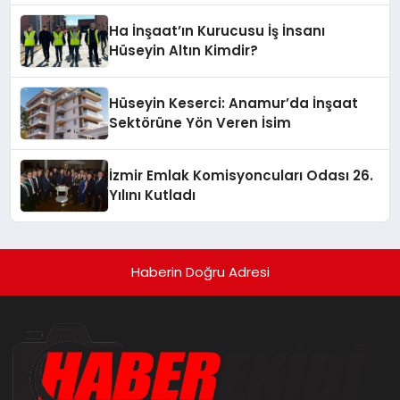
Ha İnşaat’ın Kurucusu İş İnsanı
Hüseyin Altın Kimdir?
Hüseyin Keserci: Anamur’da İnşaat
Sektörüne Yön Veren İsim
İzmir Emlak Komisyoncuları Odası 26.
Yılını Kutladı
Haberin Doğru Adresi