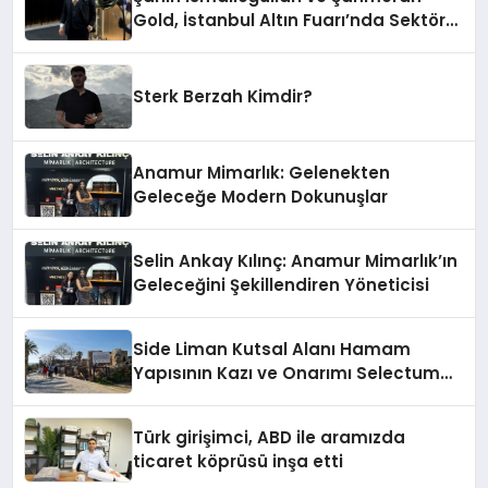
Gold, İstanbul Altın Fuarı’nda Sektöre
Damga Vurdu
Sterk Berzah Kimdir?
Anamur Mimarlık: Gelenekten
Geleceğe Modern Dokunuşlar
Selin Ankay Kılınç: Anamur Mimarlık’ın
Geleceğini Şekillendiren Yöneticisi
Side Liman Kutsal Alanı Hamam
Yapısının Kazı ve Onarımı Selectum
Hotels&Resorts’un da Katkılarıyla
Tamamlandı
Türk girişimci, ABD ile aramızda
ticaret köprüsü inşa etti