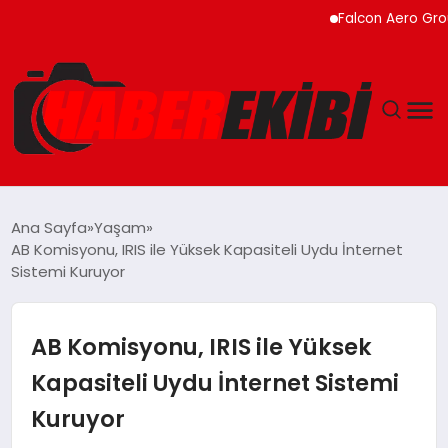
Falcon Aero Group, Kür
ANASAYFA
Ana Sayfa
Yaşam
AB Komisyonu, IRIS ile Yüksek Kapasiteli Uydu İnternet
GÜNCEL
Sistemi Kuruyor
EĞITIM
AB Komisyonu, IRIS ile Yüksek
EKONOMI
Kapasiteli Uydu İnternet Sistemi
Kuruyor
MAGAZIN