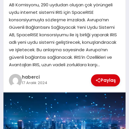
AB Komisyonu, 290 uydudan oluşan çok yörüngeli
SAĞLIK
uydu internet sistemi IRIS için SpaceRISE
konsorsiyumuyla sözleşme imzaladı. Avrupa’nın
SPOR
Güvenli Bağlantısını Sağlayacak Yeni Uydu Sistemi
AB, SpaceRISE konsorsiyumu ile iş birliği yaparak IRIS
TEKNOLOJI
adlı yeni uydu sistemi geliştirecek, konuşlandıracak
ve işletecek. Bu anlaşma sayesinde Avrupa’nın
YAŞAM
güvenli bağlantısı sağlanacak. IRIS’in Özellikleri ve
Avantajları IRIS, uzun vadeli zorluklara karşı…
haberci
Paylaş
17 Aralık 2024