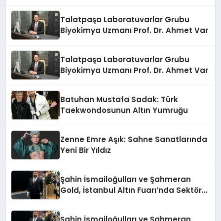
Anlatıyor
Talatpaşa Laboratuvarlar Grubu
Biyokimya Uzmanı Prof. Dr. Ahmet Var
Talatpaşa Laboratuvarlar Grubu
Biyokimya Uzmanı Prof. Dr. Ahmet Var
Batuhan Mustafa Sadak: Türk
Taekwondosunun Altın Yumruğu
Zenne Emre Aşık: Sahne Sanatlarında
Yeni Bir Yıldız
Şahin İsmailoğulları ve Şahmeran
Gold, İstanbul Altın Fuarı’nda Sektöre
Damga Vurdu
Şahin İsmailoğulları ve Şahmeran