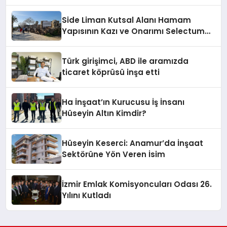
Side Liman Kutsal Alanı Hamam
Yapısının Kazı ve Onarımı Selectum
Hotels&Resorts’un da Katkılarıyla
Tamamlandı
Türk girişimci, ABD ile aramızda
ticaret köprüsü inşa etti
Ha İnşaat’ın Kurucusu İş İnsanı
Hüseyin Altın Kimdir?
Hüseyin Keserci: Anamur’da İnşaat
Sektörüne Yön Veren İsim
İzmir Emlak Komisyoncuları Odası 26.
Yılını Kutladı