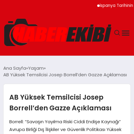
İspanya Tarihinin En Bü
ANASAYFA
Ana Sayfa
Yaşam
AB Yüksek Temsilcisi Josep Borrell’den Gazze Açıklaması
GÜNCEL
EĞITIM
AB Yüksek Temsilcisi Josep
Borrell’den Gazze Açıklaması
EKONOMI
Borrell: “Savaşın Yayılma Riski Ciddi Endişe Kaynağı”
MAGAZIN
Avrupa Birliği Dış İlişkiler ve Güvenlik Politikası Yüksek