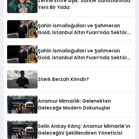
Zenne Emre Aşık: Sahne Sanatlarında
Yeni Bir Yıldız
Şahin İsmailoğulları ve Şahmeran
Gold, İstanbul Altın Fuarı’nda Sektöre
Damga Vurdu
Şahin İsmailoğulları ve Şahmeran
Gold, İstanbul Altın Fuarı’nda Sektöre
Damga Vurdu
Sterk Berzah Kimdir?
Anamur Mimarlık: Gelenekten
Geleceğe Modern Dokunuşlar
Selin Ankay Kılınç: Anamur Mimarlık’ın
Geleceğini Şekillendiren Yöneticisi