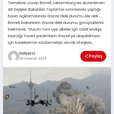
Temsilcisi Josep Borrell, Lüksemburg’da düzenlenen
SAĞLIK
AB Dışişleri Bakanları Toplantısı sonrasında yaptığı
basın açıklamasında Gazze’deki durumu ele aldı.
SPOR
Borrell, bakanların Gazze’deki durumu görüştüklerini
belirterek, “Durum tüm üye ülkeler için ciddi endişe
TEKNOLOJI
kaynağı. İnsani yardımların Gazze’ye ulaşabilmesi
için baskılarımızı sürdürmeliyiz ancak ateşkes…
YAŞAM
haberci
Paylaş
25 Haziran 2024