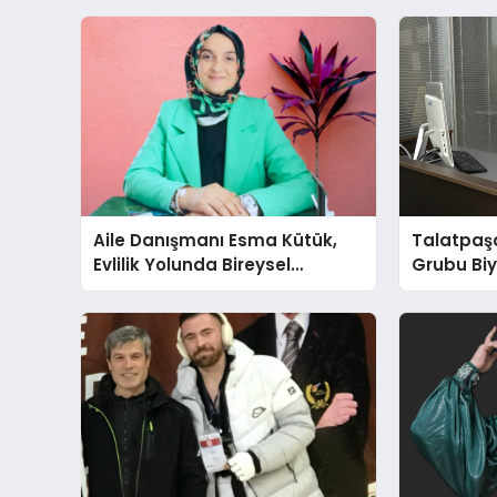
Aile Danışmanı Esma Kütük,
Talatpaş
Evlilik Yolunda Bireysel
Grubu Bi
Farkındalığın ve Sınırların
Dr. Ahme
Gücünü Anlatıyor