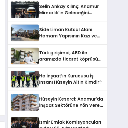
Selin Ankay Kılınç: Anamur
Mimarlık’ın Geleceğini
Şekillendiren Yöneticisi
Side Liman Kutsal Alanı
Hamam Yapısının Kazı ve
Onarımı Selectum
Hotels&Resorts’un da
Türk girişimci, ABD ile
Katkılarıyla Tamamlandı
aramızda ticaret köprüsü
inşa etti
Ha İnşaat’ın Kurucusu İş
İnsanı Hüseyin Altın Kimdir?
Hüseyin Keserci: Anamur’da
İnşaat Sektörüne Yön Veren
İsim
İzmir Emlak Komisyoncuları