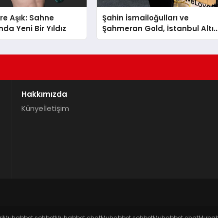
re Aşık: Sahne
Şahin İsmailoğulları ve
da Yeni Bir Yıldız
Şahmeran Gold, İstanbul Altı
Fuarı’nda Sektöre Damga
Vurdu
Hakkımızda
Künye
İletişim
ri
Muhabbet sohbet
Muhabbet chat
Muhabbet sohbet
Muhabbet chat
Muhab