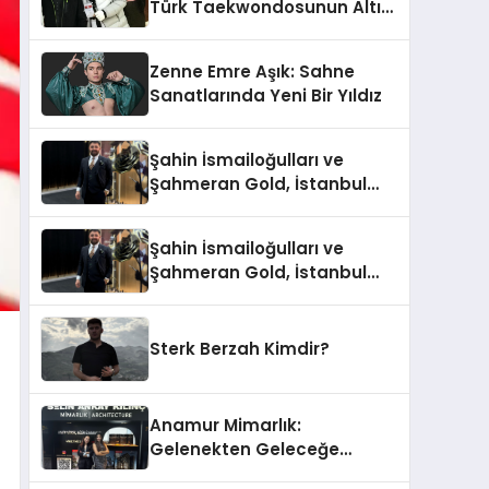
Türk Taekwondosunun Altın
Yumruğu
Zenne Emre Aşık: Sahne
Sanatlarında Yeni Bir Yıldız
Şahin İsmailoğulları ve
Şahmeran Gold, İstanbul
Altın Fuarı’nda Sektöre
Damga Vurdu
Şahin İsmailoğulları ve
Şahmeran Gold, İstanbul
Altın Fuarı’nda Sektöre
Damga Vurdu
Sterk Berzah Kimdir?
Anamur Mimarlık:
Gelenekten Geleceğe
Modern Dokunuşlar