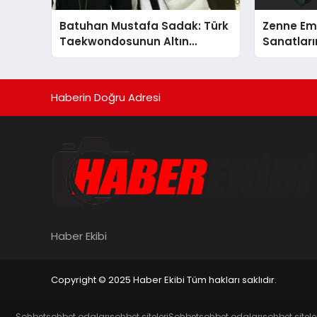
Batuhan Mustafa Sadak: Türk
Zenne Em
Taekwondosunun Altın
Sanatların
Yumruğu
Haberin Doğru Adresi
Haber Ekibi
Copyright © 2025 Haber Ekibi Tüm hakları saklıdır.
Sohbet
sohbet odaları
sohbet siteleri
Sohbet
sohbet odaları
sohbet sitele