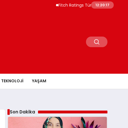
Fitch Ratings Türkiye Borç Piyasasının 550
12:20:18
TEKNOLOJI
YAŞAM
Son Dakika