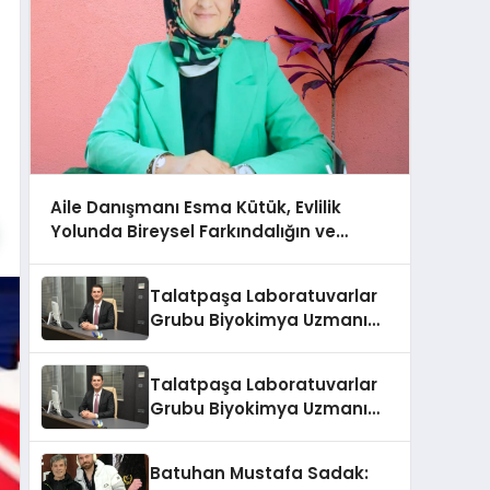
Aile Danışmanı Esma Kütük, Evlilik
Yolunda Bireysel Farkındalığın ve
Sınırların Gücünü Anlatıyor
Talatpaşa Laboratuvarlar
Grubu Biyokimya Uzmanı
Prof. Dr. Ahmet Var
Talatpaşa Laboratuvarlar
Grubu Biyokimya Uzmanı
Prof. Dr. Ahmet Var
Batuhan Mustafa Sadak: