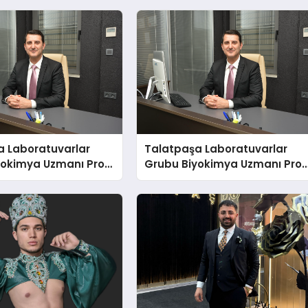
a Laboratuvarlar
Talatpaşa Laboratuvarlar
yokimya Uzmanı Prof.
Grubu Biyokimya Uzmanı Prof
t Var
Dr. Ahmet Var