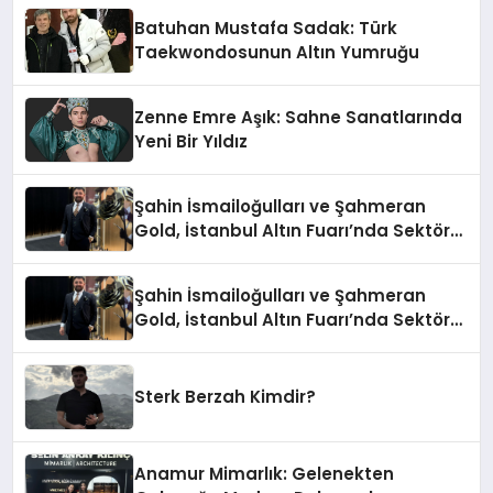
Batuhan Mustafa Sadak: Türk
Taekwondosunun Altın Yumruğu
Zenne Emre Aşık: Sahne Sanatlarında
Yeni Bir Yıldız
Şahin İsmailoğulları ve Şahmeran
Gold, İstanbul Altın Fuarı’nda Sektöre
Damga Vurdu
Şahin İsmailoğulları ve Şahmeran
Gold, İstanbul Altın Fuarı’nda Sektöre
Damga Vurdu
Sterk Berzah Kimdir?
Anamur Mimarlık: Gelenekten