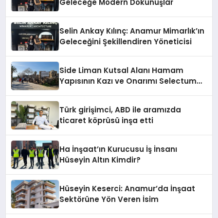
Geleceğe Modern Dokunuşlar
Selin Ankay Kılınç: Anamur Mimarlık’ın
Geleceğini Şekillendiren Yöneticisi
Side Liman Kutsal Alanı Hamam
Yapısının Kazı ve Onarımı Selectum
Hotels&Resorts’un da Katkılarıyla
Tamamlandı
Türk girişimci, ABD ile aramızda
ticaret köprüsü inşa etti
Ha İnşaat’ın Kurucusu İş İnsanı
Hüseyin Altın Kimdir?
Hüseyin Keserci: Anamur’da İnşaat
Sektörüne Yön Veren İsim