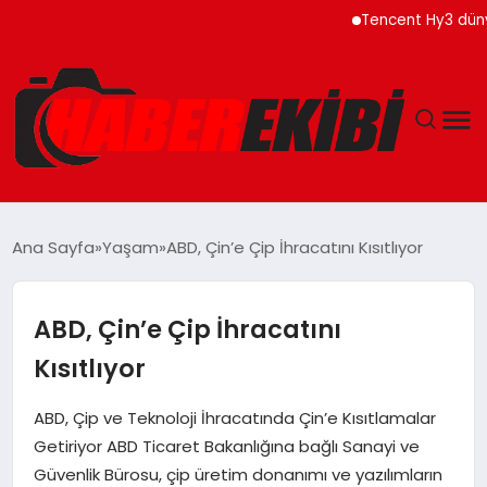
Tencent Hy3 dünya gen
ANASAYFA
Ana Sayfa
Yaşam
ABD, Çin’e Çip İhracatını Kısıtlıyor
GÜNCEL
ABD, Çin’e Çip İhracatını
EĞITIM
Kısıtlıyor
EKONOMI
ABD, Çip ve Teknoloji İhracatında Çin’e Kısıtlamalar
Getiriyor ABD Ticaret Bakanlığına bağlı Sanayi ve
MAGAZIN
Güvenlik Bürosu, çip üretim donanımı ve yazılımların