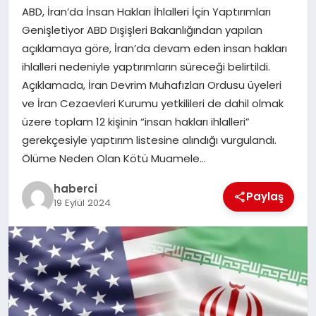
ABD, İran’da İnsan Hakları İhlalleri İçin Yaptırımları
SAĞLIK
Genişletiyor ABD Dışişleri Bakanlığından yapılan
açıklamaya göre, İran’da devam eden insan hakları
SPOR
ihlalleri nedeniyle yaptırımların süreceği belirtildi.
Açıklamada, İran Devrim Muhafızları Ordusu üyeleri
TEKNOLOJI
ve İran Cezaevleri Kurumu yetkilileri de dahil olmak
üzere toplam 12 kişinin “insan hakları ihlalleri”
YAŞAM
gerekçesiyle yaptırım listesine alındığı vurgulandı.
Ölüme Neden Olan Kötü Muamele…
haberci
Paylaş
19 Eylül 2024