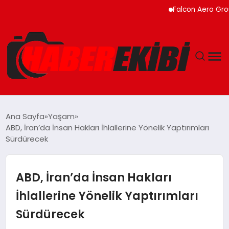
Falcon Aero Group, Kür
ANASAYFA
Ana Sayfa
Yaşam
ABD, İran’da İnsan Hakları İhlallerine Yönelik Yaptırımları
GÜNCEL
Sürdürecek
EĞITIM
ABD, İran’da İnsan Hakları
EKONOMI
İhlallerine Yönelik Yaptırımları
Sürdürecek
MAGAZIN