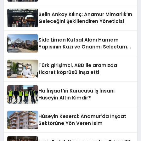
Selin Ankay Kılınç: Anamur Mimarlık’ın
Geleceğini Şekillendiren Yöneticisi
Side Liman Kutsal Alanı Hamam
Yapısının Kazı ve Onarımı Selectum
Hotels&Resorts’un da Katkılarıyla
Tamamlandı
Türk girişimci, ABD ile aramızda
ticaret köprüsü inşa etti
Ha İnşaat’ın Kurucusu İş İnsanı
Hüseyin Altın Kimdir?
Hüseyin Keserci: Anamur’da İnşaat
Sektörüne Yön Veren İsim