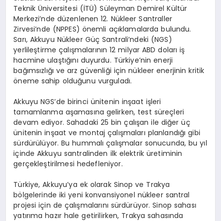
Teknik Üniversitesi (İTÜ) Süleyman Demirel Kültür
Merkezi’nde düzenlenen 12. Nükleer Santraller
Zirvesi’nde (NPPES) önemli açıklamalarda bulundu.
Sarı, Akkuyu Nükleer Güç Santrali’ndeki (NGS)
yerlileştirme çalışmalarının 12 milyar ABD doları iş
hacmine ulaştığını duyurdu. Türkiye’nin enerji
bağımsızlığı ve arz güvenliği için nükleer enerjinin kritik
öneme sahip olduğunu vurguladı.
Akkuyu NGS’de birinci ünitenin inşaat işleri
tamamlanma aşamasına gelirken, test süreçleri
devam ediyor. Sahadaki 25 bin çalışan ile diğer üç
ünitenin inşaat ve montaj çalışmaları planlandığı gibi
sürdürülüyor. Bu hummalı çalışmalar sonucunda, bu yıl
içinde Akkuyu santralinden ilk elektrik üretiminin
gerçekleştirilmesi hedefleniyor.
Türkiye, Akkuyu’ya ek olarak Sinop ve Trakya
bölgelerinde iki yeni konvansiyonel nükleer santral
projesi için de çalışmalarını sürdürüyor. Sinop sahası
yatırıma hazır hale getirilirken, Trakya sahasında