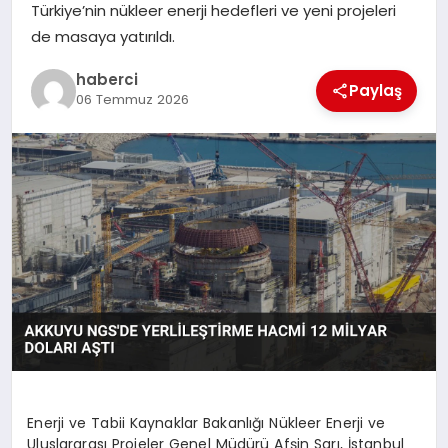
Türkiye’nin nükleer enerji hedefleri ve yeni projeleri
SAĞLIK
de masaya yatırıldı.
SPOR
haberci
Paylaş
06 Temmuz 2026
TEKNOLOJI
YAŞAM
Enerji ve Tabii Kaynaklar Bakanlığı Nükleer Enerji ve
Uluslararası Projeler Genel Müdürü Afşin Sarı, İstanbul