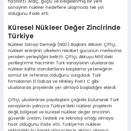
hatırlattı. Ardıç, güçlü ve belgelenmiş bir yerli
sanayinin nükleer hedeflere ulaşmada tek yol
olduğunu ifade etti.
Küresel Nükleer Değer Zincirinde
Türkiye
Nükleer Sanayi Derneği (NSD) Başkanı Alikaan Çiftçi,
nükleer enerjinin ülkelerin rekabet gücünün merkezine
yeniden yerleştiğini belirtti. Çiftçi, Akkuyu NGS’deki
yerlileştirme hacminin Türk sanayisinin uluslararası
nükleer kalite standartlarını karşılama yeteneğinin
somut bir referansı olduğunu vurguladı. Türk
firmalarının El Dabaa ve Hinkley Point C gibi
uluslararası projelerde yer almaya başladığını ekledi.
Çiftçi, uluslararası paydaşlara çağrıda bulunarak Türk
sanayisinin yalnızca Türkiye’deki nükleer projelerin
değil, bölgesel ve küresel nükleer değer zincirinin
güvenilir üretim, tedarik ve teknoloji ortağı olmaya
hazır olduğunu ifade etti. Türkiye’nin nükleer
sektördeki bu kararlı dönüşümün aktörü olmaya