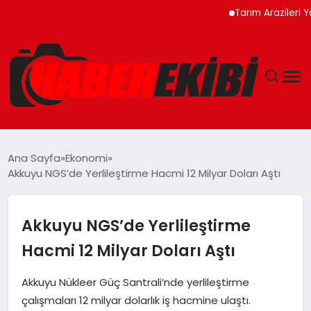
Tarım Arazileri Yönetmel
ANASAYFA
Ana Sayfa
Ekonomi
Akkuyu NGS’de Yerlileştirme Hacmi 12 Milyar Doları Aştı
GÜNCEL
EĞITIM
Akkuyu NGS’de Yerlileştirme
Hacmi 12 Milyar Doları Aştı
EKONOMI
Akkuyu Nükleer Güç Santrali’nde yerlileştirme
MAGAZIN
çalışmaları 12 milyar dolarlık iş hacmine ulaştı.