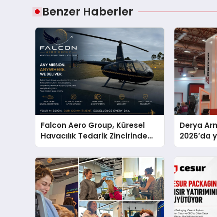
Benzer Haberler
Falcon Aero Group, Küresel
Derya Arm
Havacılık Tedarik Zincirinde
2026’da ye
Türkiye’den Dünyaya Açılıyor
global m
sergiledi