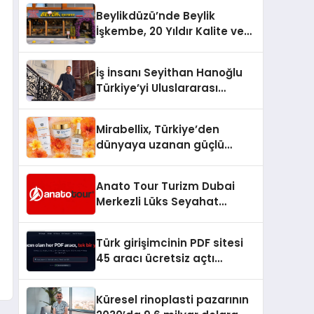
Türkiye’de
Beylikdüzü’nde Beylik
İşkembe, 20 Yıldır Kalite ve
Lezzetin Değişmeyen Adresi
İş İnsanı Seyithan Hanoğlu
Türkiye’yi Uluslararası
Arenada Tanıtmayı
Hedefliyor
Mirabellix, Türkiye’den
dünyaya uzanan güçlü
büyümesini sürdürüyor
Anato Tour Turizm Dubai
Merkezli Lüks Seyahat
Hizmetleriyle Küresel
Turizmde Öne Çıkıyor
Türk girişimcinin PDF sitesi
45 aracı ücretsiz açtı
Dosyalar sunucuya gitmiyor
Küresel rinoplasti pazarının