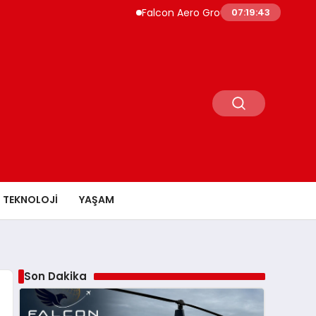
Falcon Aero Group, Küresel Havacılık Tedar
07:19:44
TEKNOLOJI
YAŞAM
Son Dakika