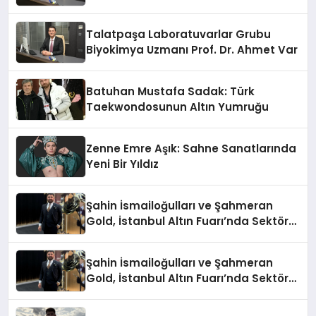
Talatpaşa Laboratuvarlar Grubu
Biyokimya Uzmanı Prof. Dr. Ahmet Var
Batuhan Mustafa Sadak: Türk
Taekwondosunun Altın Yumruğu
Zenne Emre Aşık: Sahne Sanatlarında
Yeni Bir Yıldız
Şahin İsmailoğulları ve Şahmeran
Gold, İstanbul Altın Fuarı’nda Sektöre
Damga Vurdu
Şahin İsmailoğulları ve Şahmeran
Gold, İstanbul Altın Fuarı’nda Sektöre
Damga Vurdu