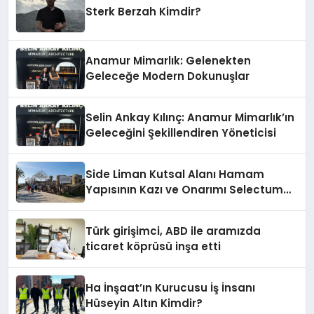
Sterk Berzah Kimdir?
Anamur Mimarlık: Gelenekten
Geleceğe Modern Dokunuşlar
Selin Ankay Kılınç: Anamur Mimarlık’ın
Geleceğini Şekillendiren Yöneticisi
Side Liman Kutsal Alanı Hamam
Yapısının Kazı ve Onarımı Selectum
Hotels&Resorts’un da Katkılarıyla
Tamamlandı
Türk girişimci, ABD ile aramızda
ticaret köprüsü inşa etti
Ha İnşaat’ın Kurucusu İş İnsanı
Hüseyin Altın Kimdir?