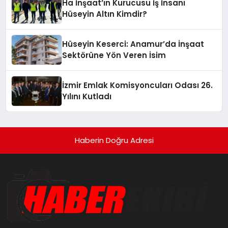
Ha İnşaat’ın Kurucusu İş İnsanı
Hüseyin Altın Kimdir?
Hüseyin Keserci: Anamur’da İnşaat
Sektörüne Yön Veren İsim
İzmir Emlak Komisyoncuları Odası 26.
Yılını Kutladı
Haberin Doğru Adresi