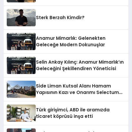
Damga Vurdu
Sterk Berzah Kimdir?
Anamur Mimarlık: Gelenekten
Geleceğe Modern Dokunuşlar
Selin Ankay Kılınç: Anamur Mimarlık’ın
Geleceğini Şekillendiren Yöneticisi
Side Liman Kutsal Alanı Hamam
Yapısının Kazı ve Onarımı Selectum
Hotels&Resorts’un da Katkılarıyla
Tamamlandı
Türk girişimci, ABD ile aramızda
ticaret köprüsü inşa etti