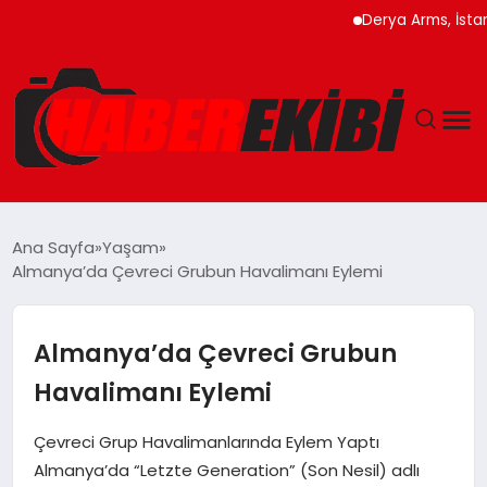
Derya Arms, İstanbul Pr
ANASAYFA
Ana Sayfa
Yaşam
Almanya’da Çevreci Grubun Havalimanı Eylemi
GÜNCEL
EĞITIM
Almanya’da Çevreci Grubun
Havalimanı Eylemi
EKONOMI
Çevreci Grup Havalimanlarında Eylem Yaptı
MAGAZIN
Almanya’da “Letzte Generation” (Son Nesil) adlı