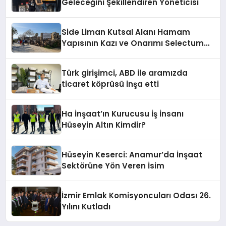
Geleceğini Şekillendiren Yöneticisi
Side Liman Kutsal Alanı Hamam
Yapısının Kazı ve Onarımı Selectum
Hotels&Resorts’un da Katkılarıyla
Tamamlandı
Türk girişimci, ABD ile aramızda
ticaret köprüsü inşa etti
Ha İnşaat’ın Kurucusu İş İnsanı
Hüseyin Altın Kimdir?
Hüseyin Keserci: Anamur’da İnşaat
Sektörüne Yön Veren İsim
İzmir Emlak Komisyoncuları Odası 26.
Yılını Kutladı