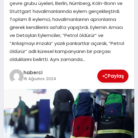
çevre grubu üyeleri, Berlin, Nürnberg, Köln-Bonn ve
SAĞLIK
Stuttgart havalimanlarında eylem gerçekleştirdi.
Toplam 8 eylemci, havalimanlarının apronlarına
SPOR
girerek kendilerini asfalta yapıştırdı. Eylemin Amacı
ve Detayları Eylemciler, “Petrol öldürür” ve
TEKNOLOJI
“Anlaşmayı imzala” yazılı pankartlar açarak, “Petrol
öldürür” adlı küresel kampanyanın bir parçası
YAŞAM
olduklarını belirtti. Aynı zamanda…
haberci
Paylaş
16 Ağustos 2024