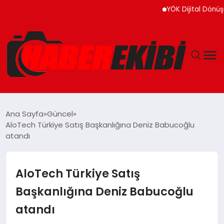
YÖK Dijital Dönüşüm İçin
ANASAYFA
Ana Sayfa
Güncel
AloTech Türkiye Satış Başkanlığına Deniz Babucoğlu
GÜNCEL
atandı
EĞITIM
AloTech Türkiye Satış
EKONOMI
Başkanlığına Deniz Babucoğlu
atandı
MAGAZIN