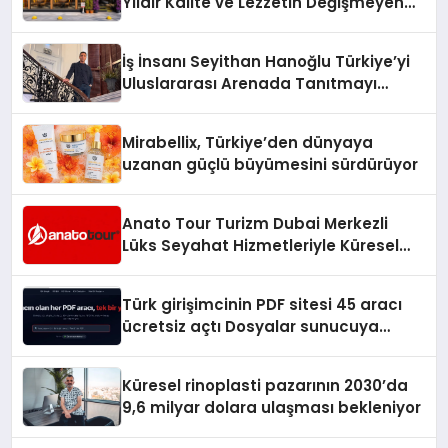
Yıldır Kalite ve Lezzetin Değişmeyen
Adresi
İş İnsanı Seyithan Hanoğlu Türkiye’yi
Uluslararası Arenada Tanıtmayı
Hedefliyor
Mirabellix, Türkiye’den dünyaya
uzanan güçlü büyümesini sürdürüyor
Anato Tour Turizm Dubai Merkezli
Lüks Seyahat Hizmetleriyle Küresel
Turizmde Öne Çıkıyor
Türk girişimcinin PDF sitesi 45 aracı
ücretsiz açtı Dosyalar sunucuya
gitmiyor
Küresel rinoplasti pazarının 2030’da
9,6 milyar dolara ulaşması bekleniyor