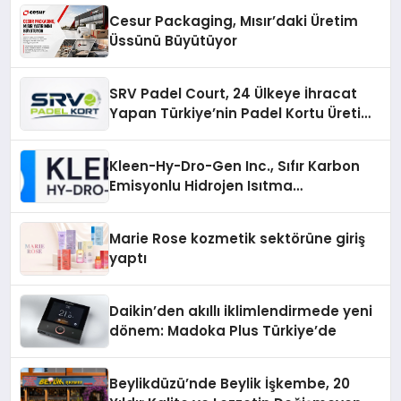
Cesur Packaging, Mısır’daki Üretim
Üssünü Büyütüyor
SRV Padel Court, 24 Ülkeye İhracat
Yapan Türkiye’nin Padel Kortu Üretim
Gücü
Kleen-Hy-Dro-Gen Inc., Sıfır Karbon
Emisyonlu Hidrojen Isıtma
Teknolojisinde ISO ve TSSA
Düzenleyici Onaylarını Aldı
Marie Rose kozmetik sektörüne giriş
yaptı
Daikin’den akıllı iklimlendirmede yeni
dönem: Madoka Plus Türkiye’de
Beylikdüzü’nde Beylik İşkembe, 20