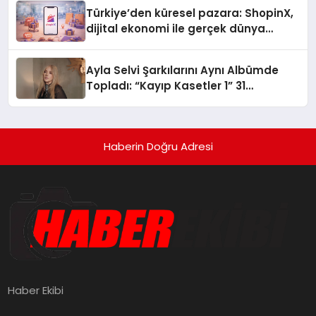
Türkiye’den küresel pazara: ShopinX,
dijital ekonomi ile gerçek dünya
alışverişini bir araya getirmeyi
hedefliyor
Ayla Selvi Şarkılarını Aynı Albümde
Topladı: “Kayıp Kasetler 1” 31
Temmuz’da Yayında
Haberin Doğru Adresi
Haber Ekibi