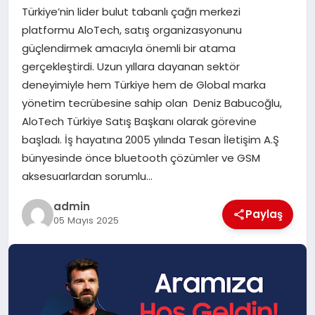
Türkiye’nin lider bulut tabanlı çağrı merkezi
SAĞLIK
platformu AloTech, satış organizasyonunu
güçlendirmek amacıyla önemli bir atama
SPOR
gerçekleştirdi. Uzun yıllara dayanan sektör
deneyimiyle hem Türkiye hem de Global marka
TEKNOLOJI
yönetim tecrübesine sahip olan Deniz Babucoğlu,
AloTech Türkiye Satış Başkanı olarak görevine
YAŞAM
başladı. İş hayatına 2005 yılında Tesan İletişim A.Ş
bünyesinde önce bluetooth çözümler ve GSM
aksesuarlardan sorumlu…
admin
Paylaş
05 Mayıs 2025