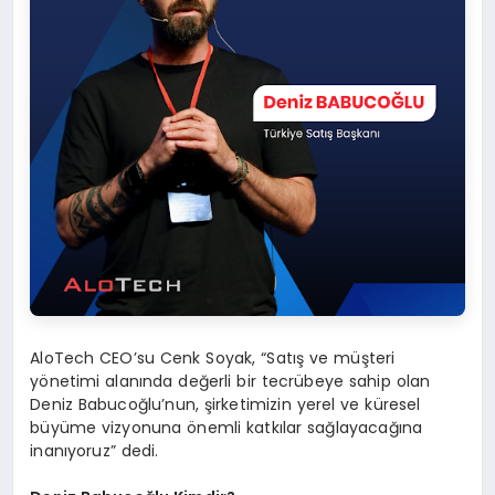
AloTech CEO’su Cenk Soyak, “Satış ve müşteri
yönetimi alanında değerli bir tecrübeye sahip olan
Deniz Babucoğlu’nun, şirketimizin yerel ve küresel
büyüme vizyonuna önemli katkılar sağlayacağına
inanıyoruz” dedi.