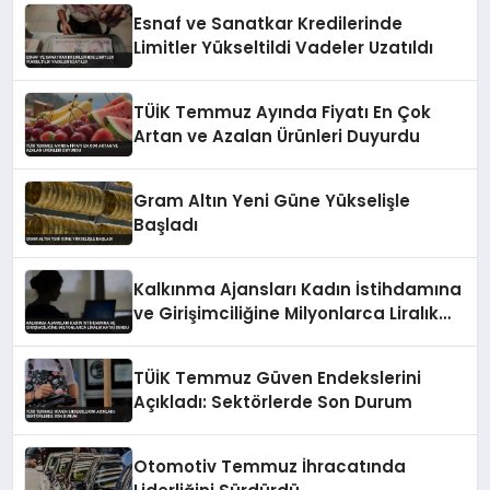
Esnaf ve Sanatkar Kredilerinde
Limitler Yükseltildi Vadeler Uzatıldı
TÜİK Temmuz Ayında Fiyatı En Çok
Artan ve Azalan Ürünleri Duyurdu
Gram Altın Yeni Güne Yükselişle
Başladı
Kalkınma Ajansları Kadın İstihdamına
ve Girişimciliğine Milyonlarca Liralık
Katkı Sundu
TÜİK Temmuz Güven Endekslerini
Açıkladı: Sektörlerde Son Durum
Otomotiv Temmuz İhracatında