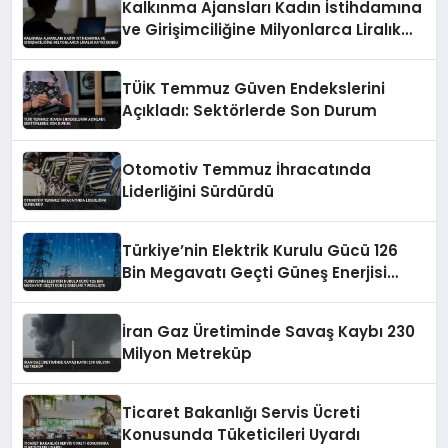
Kalkınma Ajansları Kadın İstihdamına
ve Girişimciliğine Milyonlarca Liralık
Katkı Sundu
TÜİK Temmuz Güven Endekslerini
Açıkladı: Sektörlerde Son Durum
Otomotiv Temmuz İhracatında
Liderliğini Sürdürdü
Türkiye’nin Elektrik Kurulu Gücü 126
Bin Megavatı Geçti Güneş Enerjisi
Yükselişte
İran Gaz Üretiminde Savaş Kaybı 230
Milyon Metreküp
Ticaret Bakanlığı Servis Ücreti
Konusunda Tüketicileri Uyardı