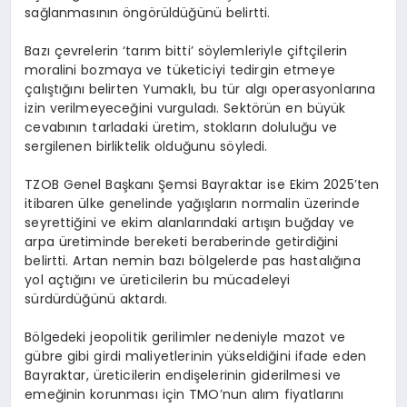
sağlanmasının öngörüldüğünü belirtti.
Bazı çevrelerin ‘tarım bitti’ söylemleriyle çiftçilerin
moralini bozmaya ve tüketiciyi tedirgin etmeye
çalıştığını belirten Yumaklı, bu tür algı operasyonlarına
izin verilmeyeceğini vurguladı. Sektörün en büyük
cevabının tarladaki üretim, stokların doluluğu ve
sergilenen birliktelik olduğunu söyledi.
TZOB Genel Başkanı Şemsi Bayraktar ise Ekim 2025’ten
itibaren ülke genelinde yağışların normalin üzerinde
seyrettiğini ve ekim alanlarındaki artışın buğday ve
arpa üretiminde bereketi beraberinde getirdiğini
belirtti. Artan nemin bazı bölgelerde pas hastalığına
yol açtığını ve üreticilerin bu mücadeleyi
sürdürdüğünü aktardı.
Bölgedeki jeopolitik gerilimler nedeniyle mazot ve
gübre gibi girdi maliyetlerinin yükseldiğini ifade eden
Bayraktar, üreticilerin endişelerinin giderilmesi ve
emeğinin korunması için TMO’nun alım fiyatlarını