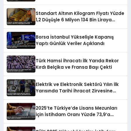
Standart Altının Kilogram Fiyatı Yüzde
1,2 Düşüşle 6 Milyon 134 Bin Liraya
Geriledi
Borsa İstanbul Yükselişle Kapanış
Yaptı Günlük Veriler Açıklandı
Türk Hamsi İhracatı İlk Yarıda Rekor
Kırdı Belçika ve Fransa Başı Çekti
Elektrik ve Elektronik Sektörü Yılın İlk
Yarısında Tarihi İhracat Zirvesine
Ulaştı
2025’te Türkiye’de Lisans Mezunları
İçin İstihdam Oranı Yüzde 73,9’a
Düştü