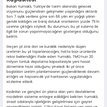
Bakan Yumaklı, Türkiye’de tarım alanında gelecek
vizyonunu güçlendiren gelişmeler yaşandığını aktardı.
Son 7 aylık verilere göre son 66 yılın en yağışlı yılının
geride kaldığını ve baraj doluluk oranlarının yüzde 75’in
üzerine çıktığını söyledi. Bu durumun, bu yıl sulama ile
ilgili bir sorun yaşanmayacağının göstergesi olduğunu
belirtti.
Geçen yıl zirai don ve kuraklık nedeniyle düşen
üretimin bu yıl toparlanacağını, hatta bazı ürünlerde
rekor beklendiğini ifade eden Yumaklı, TMO’nun 20
milyon tonluk depolama kapasitesiyle yeni hasat
dönemine hazır olduğunu yineledi. İki yıl önce
başlatılan üretim planlamasının güçlendirilerek devam
ettiğini ve hayvancılık yol haritasının uygulandığını
sözlerine ekledi.
Kadınları ve gençleri ön plana alan yeni destekleme
modelinin sisteme entegre edildiğini belirten Yumaklı,
ziraat odalarıyla işbirliğinin geliştirilmesi için gayret
gösterdiklerini anlattı. Çiftçi Kayıt Sistemi veri girişi ve