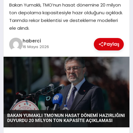
Bakan Yumaklı, TMO’nun hasat dönemine 20 milyon
SAĞLIK
ton depolama kapasitesiyle hazır olduğunu açıkladı.
Tarımda rekor beklentisi ve destekleme modelleri
SPOR
ele alındı.
TEKNOLOJI
haberci
Paylaş
16 Mayıs 2026
YAŞAM