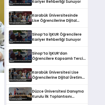
Kariyer Rehberliği Sunuyor
Karabük Üniversitesinde
Lise Öğrencilerine Dijital
Üretim ve Yapay Zeka
Eğitimi
Sinop’ta İŞKUR Öğrencilere
Kariyer Rehberliği Sunuyor
Sinop’ta İŞKUR’dan
Öğrencilere Kapsamlı Tercih
Rehberliği
Karabük Üniversitesi Lise
Öğrencilerine Dijital Üretim
ve Yapay Zeka Eğitimi
Veriyor
Düzce Üniversitesi Danışma
Kurulu İlk Toplantısını
Gerçekleştirdi