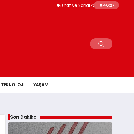
Esnaf ve Sanatkar Kredilerinde Limitler Yükse
10:46:28
TEKNOLOJI
YAŞAM
Son Dakika