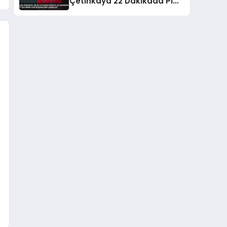
Çetinkaya 22 Dakikada Pi
Sayısının 5000 Basamağını
Ezberledi