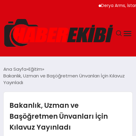
Derya Arms, İstanbul Pr
ANASAYFA
Ana Sayfa
Eğitim
Bakanlık, Uzman ve Başöğretmen Ünvanları İçin Kılavuz
GÜNCEL
Yayınladı
EĞITIM
Bakanlık, Uzman ve
EKONOMI
Başöğretmen Ünvanları İçin
Kılavuz Yayınladı
MAGAZIN