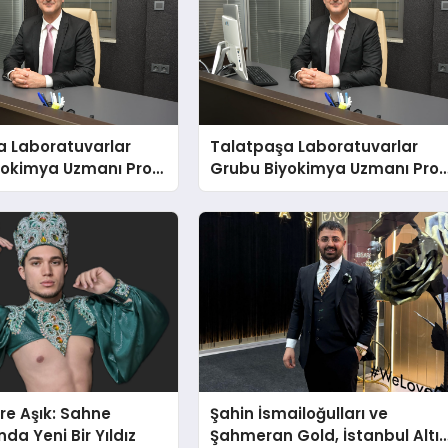
a Laboratuvarlar
Talatpaşa Laboratuvarlar
yokimya Uzmanı Prof.
Grubu Biyokimya Uzmanı Prof
t Var
Dr. Ahmet Var
re Aşık: Sahne
Şahin İsmailoğulları ve
da Yeni Bir Yıldız
Şahmeran Gold, İstanbul Altı