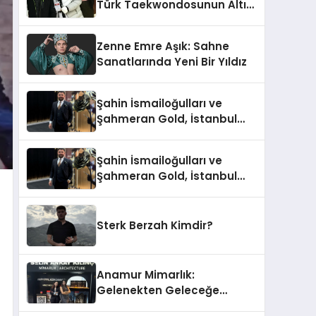
Türk Taekwondosunun Altın
Yumruğu
Zenne Emre Aşık: Sahne
Sanatlarında Yeni Bir Yıldız
Şahin İsmailoğulları ve
Şahmeran Gold, İstanbul
Altın Fuarı’nda Sektöre
Damga Vurdu
Şahin İsmailoğulları ve
Şahmeran Gold, İstanbul
Altın Fuarı’nda Sektöre
Damga Vurdu
Sterk Berzah Kimdir?
Anamur Mimarlık:
Gelenekten Geleceğe
Modern Dokunuşlar