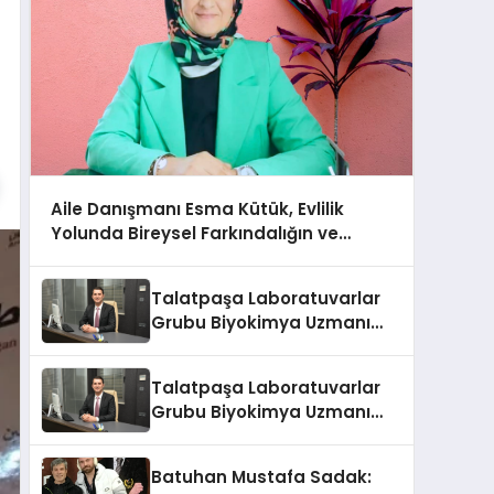
Aile Danışmanı Esma Kütük, Evlilik
Yolunda Bireysel Farkındalığın ve
Sınırların Gücünü Anlatıyor
Talatpaşa Laboratuvarlar
Grubu Biyokimya Uzmanı
Prof. Dr. Ahmet Var
Talatpaşa Laboratuvarlar
Grubu Biyokimya Uzmanı
Prof. Dr. Ahmet Var
Batuhan Mustafa Sadak: