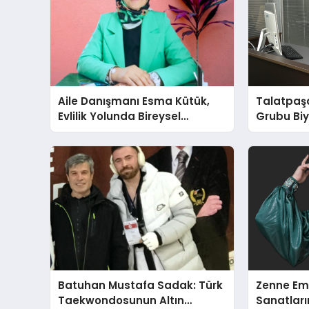
Aile Danışmanı Esma Kütük,
Talatpaş
Evlilik Yolunda Bireysel
Grubu Bi
Farkındalığın ve Sınırların
Dr. Ahme
Gücünü Anlatıyor
Batuhan Mustafa Sadak: Türk
Zenne Em
Taekwondosunun Altın
Sanatların