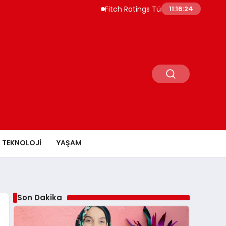
Fitch Ratings Türkiye Borç Piyasasının 55
11:16:25
TEKNOLOJI
YAŞAM
Son Dakika