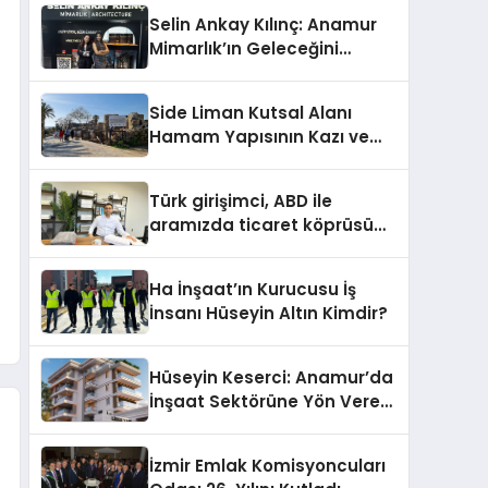
Selin Ankay Kılınç: Anamur
Mimarlık’ın Geleceğini
Şekillendiren Yöneticisi
Side Liman Kutsal Alanı
Hamam Yapısının Kazı ve
Onarımı Selectum
Hotels&Resorts’un da
Türk girişimci, ABD ile
Katkılarıyla Tamamlandı
aramızda ticaret köprüsü
inşa etti
Ha İnşaat’ın Kurucusu İş
İnsanı Hüseyin Altın Kimdir?
Hüseyin Keserci: Anamur’da
İnşaat Sektörüne Yön Veren
İsim
İzmir Emlak Komisyoncuları