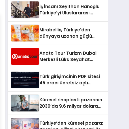
İş İnsanı Seyithan Hanoğlu
Türkiye’yi Uluslararası
Arenada Tanıtmayı
Hedefliyor
Mirabellix, Türkiye’den
dünyaya uzanan güçlü
büyümesini sürdürüyor
Anato Tour Turizm Dubai
Merkezli Lüks Seyahat
Hizmetleriyle Küresel
Turizmde Öne Çıkıyor
Türk girişimcinin PDF sitesi
45 aracı ücretsiz açtı
Dosyalar sunucuya gitmiyor
Küresel rinoplasti pazarının
2030’da 9,6 milyar dolara
ulaşması bekleniyor
Türkiye’den küresel pazara: