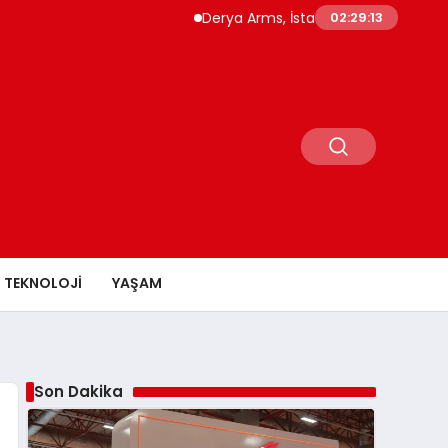
Derya Arms, İstanbul Prohunt 2026’da yeni nesil
02:29:15
TEKNOLOJI
YAŞAM
Son Dakika