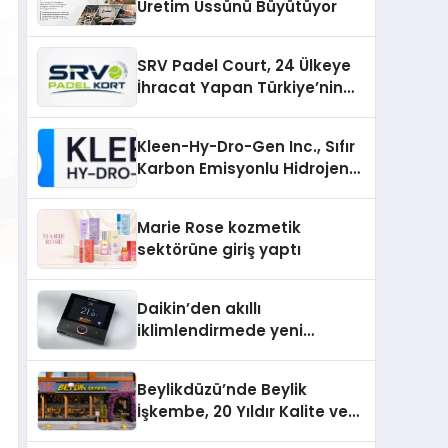
Üretim Üssünü Büyütüyor
SRV Padel Court, 24 Ülkeye
İhracat Yapan Türkiye’nin
Padel Kortu Üretim Gücü
Kleen-Hy-Dro-Gen Inc., Sıfır
Karbon Emisyonlu Hidrojen
Isıtma Teknolojisinde ISO ve
TSSA Düzenleyici Onaylarını
Marie Rose kozmetik
Aldı
sektörüne giriş yaptı
Daikin’den akıllı
iklimlendirmede yeni
dönem: Madoka Plus
Türkiye’de
Beylikdüzü’nde Beylik
İşkembe, 20 Yıldır Kalite ve
Lezzetin Değişmeyen Adresi