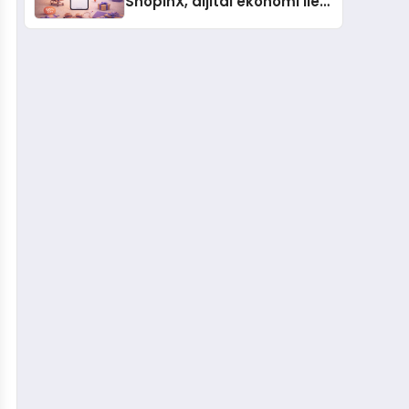
ShopinX, dijital ekonomi ile
gerçek dünya alışverişini bir
araya getirmeyi hedefliyor