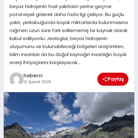
beyaz hidrojenin fosil yakıtların yerine geçme
SAĞLIK
potansiyeli giderek daha fazla ilgi çekiyor. Bu güçlü
yakıt, yerkabuğunda büyük miktarlarda bulunmasına
SPOR
rağmen uzun süre fark edilememiş bir kaynak olarak
kabul ediliyordu. Jeologlar, beyaz hidrojenin
TEKNOLOJI
oluşumunu ve bulunabileceği bölgeleri araştırırken,
bilim insanları da bu doğal kaynağın insanlığın büyük
YAŞAM
enerji ihtiyaçlarını karşılayacak…
haberci
Paylaş
12 Şubat 2025