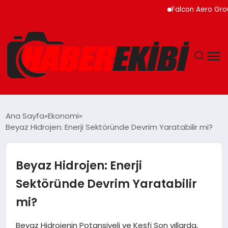
Falcon Aero Group, Küre
ANASAYFA
Ana Sayfa
Ekonomi
Beyaz Hidrojen: Enerji Sektöründe Devrim Yaratabilir mi?
GÜNCEL
EĞITIM
Beyaz Hidrojen: Enerji
Sektöründe Devrim Yaratabilir
EKONOMI
mi?
MAGAZIN
Beyaz Hidrojenin Potansiyeli ve Keşfi Son yıllarda,