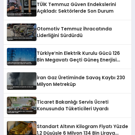
TÜİK Temmuz Güven Endekslerini
Açıkladı: Sektörlerde Son Durum
Otomotiv Temmuz İhracatında
Liderliğini Sürdürdü
Türkiye’nin Elektrik Kurulu Gücü 126
Bin Megavatı Geçti Güneş Enerjisi
Yükselişte
İran Gaz Üretiminde Savaş Kaybı 230
Milyon Metreküp
Ticaret Bakanlığı Servis Ücreti
Konusunda Tüketicileri Uyardı
Standart Altının Kilogram Fiyatı Yüzde
1,2 Düşüşle 6 Milyon 134 Bin Liraya