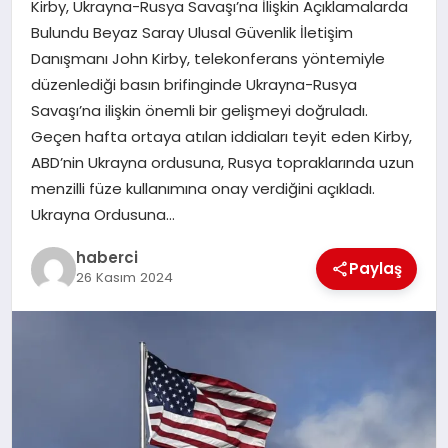
Kirby, Ukrayna-Rusya Savaşı’na İlişkin Açıklamalarda
SAĞLIK
Bulundu Beyaz Saray Ulusal Güvenlik İletişim
Danışmanı John Kirby, telekonferans yöntemiyle
SPOR
düzenlediği basın brifinginde Ukrayna-Rusya
Savaşı’na ilişkin önemli bir gelişmeyi doğruladı.
TEKNOLOJI
Geçen hafta ortaya atılan iddiaları teyit eden Kirby,
ABD’nin Ukrayna ordusuna, Rusya topraklarında uzun
YAŞAM
menzilli füze kullanımına onay verdiğini açıkladı.
Ukrayna Ordusuna…
haberci
Paylaş
26 Kasım 2024