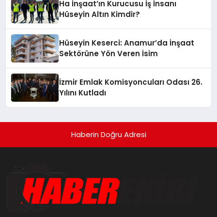
Ha İnşaat’ın Kurucusu İş İnsanı
Hüseyin Altın Kimdir?
Hüseyin Keserci: Anamur’da İnşaat
Sektörüne Yön Veren İsim
İzmir Emlak Komisyoncuları Odası 26.
Yılını Kutladı
Haberin Doğru Adresi