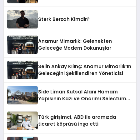
Damga Vurdu
Sterk Berzah Kimdir?
Anamur Mimarlık: Gelenekten
Geleceğe Modern Dokunuşlar
Selin Ankay Kılınç: Anamur Mimarlık’ın
Geleceğini Şekillendiren Yöneticisi
Side Liman Kutsal Alanı Hamam
Yapısının Kazı ve Onarımı Selectum
Hotels&Resorts’un da Katkılarıyla
Tamamlandı
Türk girişimci, ABD ile aramızda
ticaret köprüsü inşa etti