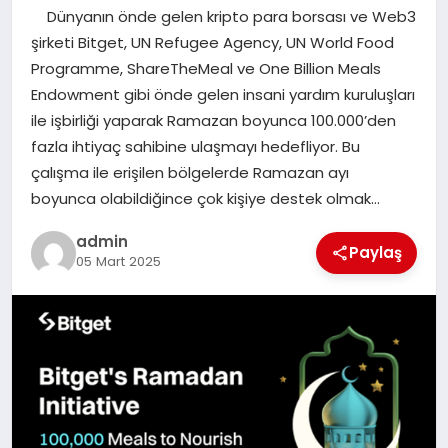
Dünyanın önde gelen kripto para borsası ve Web3
SAĞLIK
şirketi Bitget, UN Refugee Agency, UN World Food
Programme, ShareTheMeal ve One Billion Meals
SPOR
Endowment gibi önde gelen insani yardım kuruluşları
ile işbirliği yaparak Ramazan boyunca 100.000’den
TEKNOLOJI
fazla ihtiyaç sahibine ulaşmayı hedefliyor. Bu
çalışma ile erişilen bölgelerde Ramazan ayı
YAŞAM
boyunca olabildiğince çok kişiye destek olmak…
admin
Paylaş
05 Mart 2025