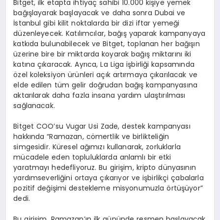
Bitget, ilk etapta ihtiyaç sahibi 10.000 kişiye yemek
bağışlayarak başlayacak ve daha sonra Dubai ve
İstanbul gibi kilit noktalarda bir dizi iftar yemeği
düzenleyecek. Katılımcılar, bağış yaparak kampanyaya
katkıda bulunabilecek ve Bitget, toplanan her bağışın
üzerine bire bir miktarda koyarak bağış miktarını iki
katına çıkaracak. Ayrıca, La Liga işbirliği kapsamında
özel koleksiyon ürünleri açık artırmaya çıkarılacak ve
elde edilen tüm gelir doğrudan bağış kampanyasına
aktarılarak daha fazla insana yardım ulaştırılması
sağlanacak.
Bitget COO’su Vugar Usi Zade, destek kampanyası
hakkında “Ramazan, cömertlik ve birlikteliğin
simgesidir. Küresel ağımızı kullanarak, zorluklarla
mücadele eden topluluklarda anlamlı bir etki
yaratmayı hedefliyoruz. Bu girişim, kripto dünyasının
yardımseverliğini ortaya çıkarıyor ve işbirlikçi çabalarla
pozitif değişimi destekleme misyonumuzla örtüşüyor”
dedi.
Bu girişim, Ramazan’ın ilk gününde resmen başlayacak