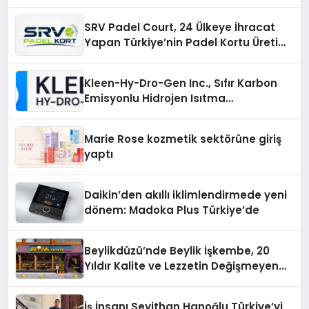
SRV Padel Court, 24 Ülkeye İhracat
Yapan Türkiye’nin Padel Kortu Üretim
Gücü
Kleen-Hy-Dro-Gen Inc., Sıfır Karbon
Emisyonlu Hidrojen Isıtma
Teknolojisinde ISO ve TSSA
Düzenleyici Onaylarını Aldı
Marie Rose kozmetik sektörüne giriş
yaptı
Daikin’den akıllı iklimlendirmede yeni
dönem: Madoka Plus Türkiye’de
Beylikdüzü’nde Beylik İşkembe, 20
Yıldır Kalite ve Lezzetin Değişmeyen
Adresi
İş İnsanı Seyithan Hanoğlu Türkiye’yi