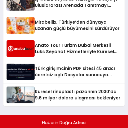
Uluslararası Arenada Tanıtmayı
Hedefliyor
Mirabellix, Türkiye’den dünyaya
uzanan güçlü büyümesini sürdürüyor
Anato Tour Turizm Dubai Merkezli
Lüks Seyahat Hizmetleriyle Küresel
Turizmde Öne Çıkıyor
Türk girişimcinin PDF sitesi 45 aracı
ücretsiz açtı Dosyalar sunucuya
gitmiyor
Küresel rinoplasti pazarının 2030’da
9,6 milyar dolara ulaşması bekleniyor
Haberin Doğru Adresi