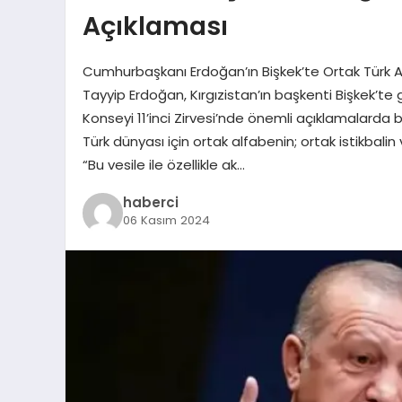
Açıklaması
Cumhurbaşkanı Erdoğan’ın Bişkek’te Ortak Türk
Tayyip Erdoğan, Kırgızistan’ın başkenti Bişkek’te 
Konseyi 11’inci Zirvesi’nde önemli açıklamalarda b
Türk dünyası için ortak alfabenin; ortak istikba
“Bu vesile ile özellikle ak…
haberci
06 Kasım 2024