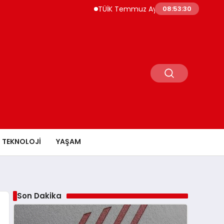
TÜİK Temmuz Ayında Fiyatı En Çok Artan ve
08:53:31
TEKNOLOJI
YAŞAM
Son Dakika