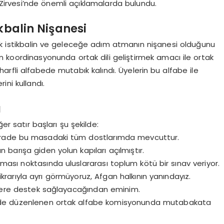
i Zirvesi’nde önemli açıklamalarda bulundu.
ikbalin Nişanesi
tak istikbalin ve geleceğe adım atmanın nişanesi olduğunu
arın koordinasyonunda ortak dili geliştirmek amacı ile ortak
arfli alfabede mutabık kalındı. Üyelerin bu alfabe ile
ni kullandı.
ı
 satır başları şu şekilde:
lü irade bu masadaki tüm dostlarımda mevcuttur.
 barışa giden yolun kapıları açılmıştır.
ası noktasında uluslararası toplum kötü bir sınav veriyor.
krarıyla ayrı görmüyoruz, Afgan halkının yanındayız.
jelere destek sağlayacağından eminim.
kü’de düzenlenen ortak alfabe komisyonunda mutabakata