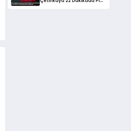
Çetinkaya 22 Dakikada Pi
Sayısının 5000 Basamağını
Ezberledi