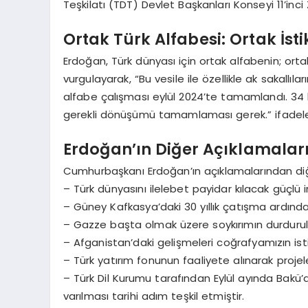
Teşkilatı (TDT) Devlet Başkanları Konseyi 11’inc
Ortak Türk Alfabesi: Ortak İst
Erdoğan, Türk dünyası için ortak alfabenin; or
vurgulayarak, “Bu vesile ile özellikle ak sakallıl
alfabe çalışması eylül 2024’te tamamlandı. 34 h
gerekli dönüşümü tamamlaması gerek.” ifadeleri
Erdoğan’ın Diğer Açıklamalar
Cumhurbaşkanı Erdoğan’ın açıklamalarından diğer
– Türk dünyasını ilelebet payidar kılacak güç
– Güney Kafkasya’daki 30 yıllık çatışma ardından
– Gazze başta olmak üzere soykırımın durdurulm
– Afganistan’daki gelişmeleri coğrafyamızın isti
– Türk yatırım fonunun faaliyete alınarak pro
– Türk Dil Kurumu tarafından Eylül ayında Ba
varılması tarihi adım teşkil etmiştir.