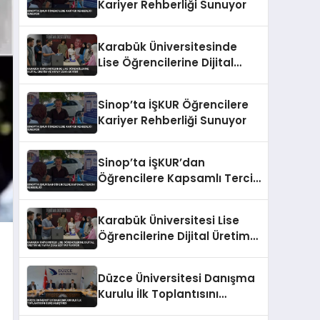
Kariyer Rehberliği Sunuyor
Karabük Üniversitesinde
Lise Öğrencilerine Dijital
Üretim ve Yapay Zeka
Eğitimi
Sinop’ta İŞKUR Öğrencilere
Kariyer Rehberliği Sunuyor
Sinop’ta İŞKUR’dan
Öğrencilere Kapsamlı Tercih
Rehberliği
Karabük Üniversitesi Lise
Öğrencilerine Dijital Üretim
ve Yapay Zeka Eğitimi
Veriyor
Düzce Üniversitesi Danışma
Kurulu İlk Toplantısını
Gerçekleştirdi