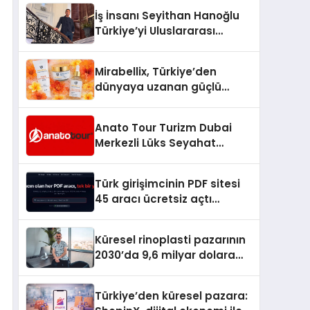
İş İnsanı Seyithan Hanoğlu
Türkiye’yi Uluslararası
Arenada Tanıtmayı
Hedefliyor
Mirabellix, Türkiye’den
dünyaya uzanan güçlü
büyümesini sürdürüyor
Anato Tour Turizm Dubai
Merkezli Lüks Seyahat
Hizmetleriyle Küresel
Turizmde Öne Çıkıyor
Türk girişimcinin PDF sitesi
45 aracı ücretsiz açtı
Dosyalar sunucuya gitmiyor
Küresel rinoplasti pazarının
2030’da 9,6 milyar dolara
ulaşması bekleniyor
Türkiye’den küresel pazara: