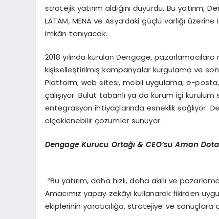
stratejik yatırım aldığını duyurdu. Bu yatırım, 
LATAM, MENA ve Asya’daki güçlü varlığı üzerine
imkân tanıyacak.
2018 yılında kurulan Dengage, pazarlamacılara mü
kişiselleştirilmiş kampanyalar kurgulama ve s
Platform; web sitesi, mobil uygulama, e-posta
çalışıyor. Bulut tabanlı ya da kurum içi kurulum 
entegrasyon ihtiyaçlarında esneklik sağlıyor. De
ölçeklenebilir çözümler sunuyor.
Dengage Kurucu Ortağı & CEO
’
su Aman Dota
“Bu yatırım, daha hızlı, daha akıllı ve pazarlam
Amacımız yapay zekâyı kullanarak fikirden uy
ekiplerinin yaratıcılığa, stratejiye ve sonuçlar