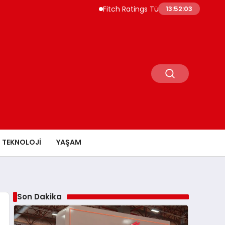
Fitch Ratings Türkiye Borç Piyasasının 55
13:52:04
TEKNOLOJI
YAŞAM
Son Dakika