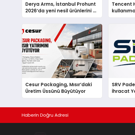
Derya Arms, İstanbul Prohunt
Tencent 
2026’da yeni nesil ürünlerini ve
kullanım
global marka vizyonunu
sergiledi
Cesur Packaging, Mısır’daki
SRV Padel
Üretim Üssünü Büyütüyor
İhracat Y
Padel Ko
Haberin Doğru Adresi