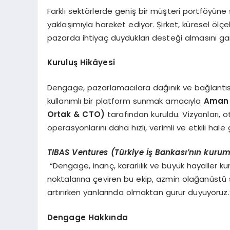
Farklı sektörlerde geniş bir müşteri portföyüne
yaklaşımıyla hareket ediyor. Şirket, küresel öl
pazarda ihtiyaç duydukları desteği almasını gar
Kuruluş Hikâyesi
Dengage, pazarlamacılara dağınık ve bağlantısı
kullanımlı bir platform sunmak amacıyla
Aman 
Ortak & CTO)
tarafından kuruldu. Vizyonları,
operasyonlarını daha hızlı, verimli ve etkili hale
TIBAS Ventures (T
ürkiye İş Bankası’nın kurum
“Dengage, inanç, kararlılık ve büyük hayaller ku
noktalarına çeviren bu ekip, azmin olağanüstü s
artırırken yanlarında olmaktan gurur duyuyoruz.
D
engage Hakk
ında