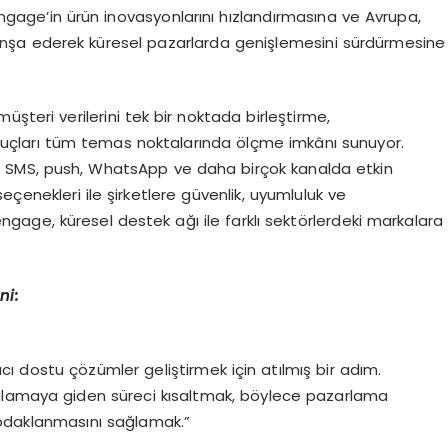
Dengage’in ürün inovasyonlarını hızlandırmasına ve Avrupa,
 inşa ederek küresel pazarlarda genişlemesini sürdürmesine
şteri verilerini tek bir noktada birleştirme,
onuçları tüm temas noktalarında ölçme imkânı sunuyor.
, SMS, push, WhatsApp ve daha birçok kanalda etkin
seçenekleri ile şirketlere güvenlik, uyumluluk ve
ngage, küresel destek ağı ile farklı sektörlerdeki markalara
ni:
acı dostu çözümler geliştirmek için atılmış bir adım.
gulamaya giden süreci kısaltmak, böylece pazarlama
a odaklanmasını sağlamak.”