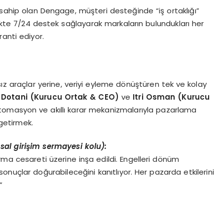
 sahip olan Dengage, müşteri desteğinde “iş ortaklığı”
çekte 7/24 destek sağlayarak markaların bulundukları her
anti ediyor.
z araçlar yerine, veriyi eyleme dönüştüren tek ve kolay
Dotani (Kurucu Ortak & CEO)
ve
Itri Osman (Kurucu
 otomasyon ve akıllı karar mekanizmalarıyla pazarlama
 getirmek.
sal girişim sermayesi kolu):
rma cesareti üzerine inşa edildi. Engelleri dönüm
onuçlar doğurabileceğini kanıtlıyor. Her pazarda etkilerini
”