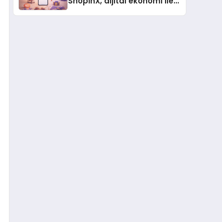
ShopinX, dijital ekonomi ile
gerçek dünya alışverişini bir
araya getirmeyi hedefliyor