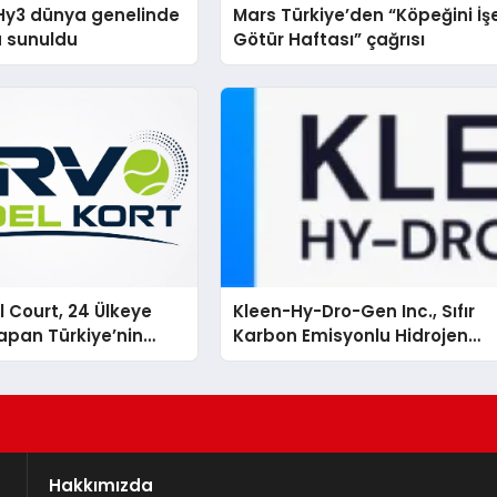
Hy3 dünya genelinde
Mars Türkiye’den “Köpeğini İş
a sunuldu
Götür Haftası” çağrısı
 Court, 24 Ülkeye
Kleen-Hy-Dro-Gen Inc., Sıfır
apan Türkiye’nin
Karbon Emisyonlu Hidrojen
rtu Üretim Gücü
Isıtma Teknolojisinde ISO ve
TSSA Düzenleyici Onaylarını
Aldı
Hakkımızda