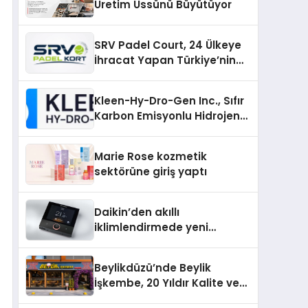
Üretim Üssünü Büyütüyor
SRV Padel Court, 24 Ülkeye
İhracat Yapan Türkiye’nin
Padel Kortu Üretim Gücü
Kleen-Hy-Dro-Gen Inc., Sıfır
Karbon Emisyonlu Hidrojen
Isıtma Teknolojisinde ISO ve
TSSA Düzenleyici Onaylarını
Marie Rose kozmetik
Aldı
sektörüne giriş yaptı
Daikin’den akıllı
iklimlendirmede yeni
dönem: Madoka Plus
Türkiye’de
Beylikdüzü’nde Beylik
İşkembe, 20 Yıldır Kalite ve
Lezzetin Değişmeyen Adresi