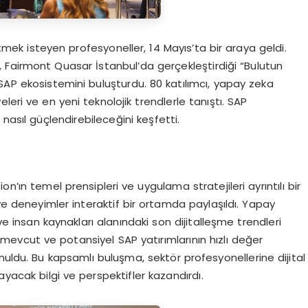
mek isteyen profesyoneller, 14 Mayıs’ta bir araya geldi.
S, Fairmont Quasar İstanbul’da gerçekleştirdiği “Bulutun
SAP ekosistemini buluşturdu. 80 katılımcı, yapay zeka
leri ve en yeni teknolojik trendlerle tanıştı. SAP
nasıl güçlendirebileceğini keşfetti.
n’ın temel prensipleri ve uygulama stratejileri ayrıntılı bir
 ve deneyimler interaktif bir ortamda paylaşıldı. Yapay
 ve insan kaynakları alanındaki son dijitalleşme trendleri
, mevcut ve potansiyel SAP yatırımlarının hızlı değer
nuldu. Bu kapsamlı buluşma, sektör profesyonellerine dijital
yacak bilgi ve perspektifler kazandırdı.