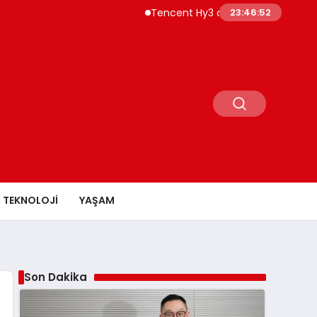
Tencent Hy3 dünya genelinde kullanıma sun
23:46:54
TEKNOLOJI
YAŞAM
Son Dakika