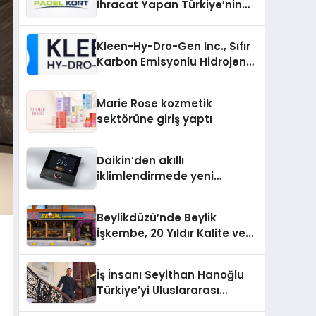
İhracat Yapan Türkiye’nin
Padel Kortu Üretim Gücü
Kleen-Hy-Dro-Gen Inc., Sıfır
Karbon Emisyonlu Hidrojen
Isıtma Teknolojisinde ISO ve
TSSA Düzenleyici Onaylarını
Marie Rose kozmetik
Aldı
sektörüne giriş yaptı
Daikin’den akıllı
iklimlendirmede yeni
dönem: Madoka Plus
Türkiye’de
Beylikdüzü’nde Beylik
İşkembe, 20 Yıldır Kalite ve
Lezzetin Değişmeyen Adresi
İş İnsanı Seyithan Hanoğlu
Türkiye’yi Uluslararası
Arenada Tanıtmayı