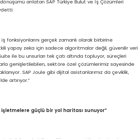
il dönüşümü anlatan SAP Türkiye Bulut ve İş Çözümleri
detti:
i iş fonksiyonlarını gerçek zamanlı olarak birbirine
tkili yapay zeka için sadece algoritmalar değil, güvenilir veri
e ile bu unsurları tek çatı altında topluyor, süreçleri
rla genişletilebilen, sektöre özel çözümlerimiz sayesinde
anıyor. SAP Joule gibi dijital asistanlarımız da çeviklik,
de artırıyor.”
l işletmelere güçlü bir yol haritası sunuyor”