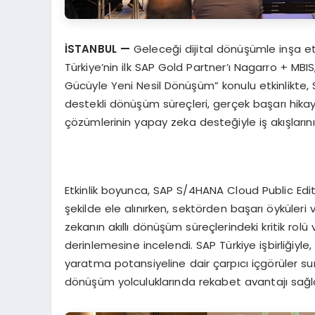
İSTANBUL
—
Geleceği dijital dönüşümle inşa et
Türkiye’nin ilk SAP Gold Partner’ı Nagarro + MBI
Gücüyle Yeni Nesil Dönüşüm” konulu etkinlikte, 
destekli dönüşüm süreçleri, gerçek başarı hikaye
çözümlerinin yapay zeka desteğiyle iş akışlarını 
Etkinlik boyunca, SAP S/4HANA Cloud Public Editio
şekilde ele alınırken, sektörden başarı öyküleri
zekanın akıllı dönüşüm süreçlerindeki kritik rolü
derinlemesine incelendi. SAP Türkiye işbirliğiyle
yaratma potansiyeline dair çarpıcı içgörüler su
dönüşüm yolculuklarında rekabet avantajı sağla