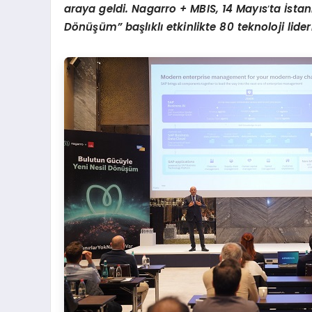
araya geldi.
Nagarro + MBIS
,
14 May
ıs
’
ta İsta
Dönüşüm
” başlıklı etkinlikte 80 teknoloji lide