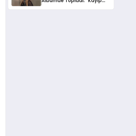
Albümde Topladı: “Kayıp
Kasetler 1” 31 Temmuz’da
Yayında