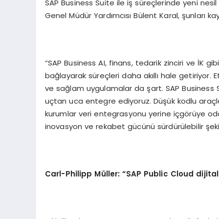
SAP Business Suite ile iş süreçlerinde yeni nes
Genel Müdür Yardımcısı Bülent Karal, şunları kay
“SAP Business AI, finans, tedarik zinciri ve İK gib
bağlayarak süreçleri daha akıllı hale getiriyor. E
ve sağlam uygulamalar da şart. SAP Business Suit
uçtan uca entegre ediyoruz. Düşük kodlu araçla
kurumlar veri entegrasyonu yerine içgörüye odakl
inovasyon ve rekabet gücünü sürdürülebilir şekil
Carl-Philipp Müller: “SAP Public Cloud dijita