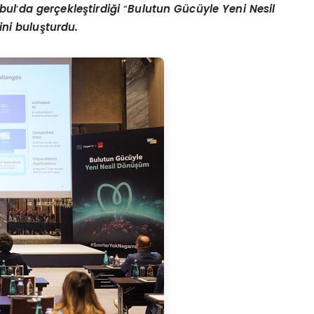
nbul
’
da gerçekleştirdiği
“
Bulutun Gücüyle Yeni Nesil
rini buluşturdu.