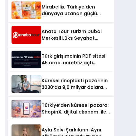
Hedefliyor
Mirabellix, Türkiye’den
dünyaya uzanan güçlü
büyümesini sürdürüyor
Anato Tour Turizm Dubai
Merkezli Lüks Seyahat
Hizmetleriyle Küresel
Turizmde Öne Çıkıyor
Türk girişimcinin PDF sitesi
45 aracı ücretsiz açtı
Dosyalar sunucuya gitmiyor
Küresel rinoplasti pazarının
2030’da 9,6 milyar dolara
ulaşması bekleniyor
Türkiye’den küresel pazara:
ShopinX, dijital ekonomi ile
gerçek dünya alışverişini bir
araya getirmeyi hedefliyor
Ayla Selvi Şarkılarını Aynı