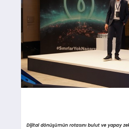
Dijital d
ö
nüşümü
n rotas
ını bulut ve yapay ze