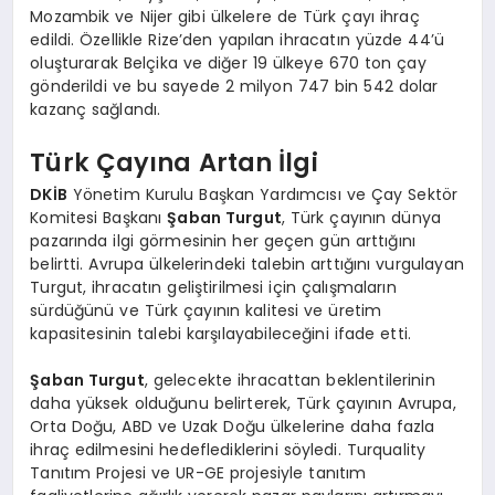
Mozambik ve Nijer gibi ülkelere de Türk çayı ihraç
edildi. Özellikle Rize’den yapılan ihracatın yüzde 44’ü
oluşturarak Belçika ve diğer 19 ülkeye 670 ton çay
gönderildi ve bu sayede 2 milyon 747 bin 542 dolar
kazanç sağlandı.
Türk Çayına Artan İlgi
DKİB
Yönetim Kurulu Başkan Yardımcısı ve Çay Sektör
Komitesi Başkanı
Şaban Turgut
, Türk çayının dünya
pazarında ilgi görmesinin her geçen gün arttığını
belirtti. Avrupa ülkelerindeki talebin arttığını vurgulayan
Turgut, ihracatın geliştirilmesi için çalışmaların
sürdüğünü ve Türk çayının kalitesi ve üretim
kapasitesinin talebi karşılayabileceğini ifade etti.
Şaban Turgut
, gelecekte ihracattan beklentilerinin
daha yüksek olduğunu belirterek, Türk çayının Avrupa,
Orta Doğu, ABD ve Uzak Doğu ülkelerine daha fazla
ihraç edilmesini hedeflediklerini söyledi. Turquality
Tanıtım Projesi ve UR-GE projesiyle tanıtım