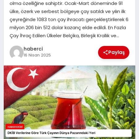
olma özelliğine sahiptir. Ocak-Mart döneminde 91
SAĞLIK
ülke, özerk ve serbest bölgeye çay satıldı ve yılın ilk
çeyreğinde 1083 ton çay ihracatı gerçekleştirilerek 6
SPOR
milyon 206 bin 512 dolar kazanç elde edildi. En Fazla
Çay İhraç Edilen Ülkeler Belçika, Birleşik Krallık ve…
TEKNOLOJI
haberci
Paylaş
16 Nisan 2025
YAŞAM