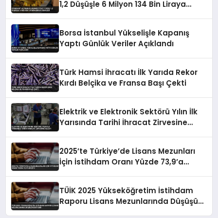
1,2 Düşüşle 6 Milyon 134 Bin Liraya
Geriledi
Borsa İstanbul Yükselişle Kapanış
Yaptı Günlük Veriler Açıklandı
Türk Hamsi İhracatı İlk Yarıda Rekor
Kırdı Belçika ve Fransa Başı Çekti
Elektrik ve Elektronik Sektörü Yılın İlk
Yarısında Tarihi İhracat Zirvesine
Ulaştı
2025’te Türkiye’de Lisans Mezunları
İçin İstihdam Oranı Yüzde 73,9’a
Düştü
TÜİK 2025 Yükseköğretim İstihdam
Raporu Lisans Mezunlarında Düşüşü
Gösterdi