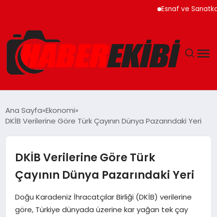
Esnaf ve Sanatkar Kredil
ANASAYFA
Ana Sayfa
Ekonomi
DKİB Verilerine Göre Türk Çayının Dünya Pazarındaki Yeri
GÜNCEL
EĞITIM
DKİB Verilerine Göre Türk
Çayının Dünya Pazarındaki Yeri
EKONOMI
Doğu Karadeniz İhracatçılar Birliği (DKİB) verilerine
MAGAZIN
göre, Türkiye dünyada üzerine kar yağan tek çay