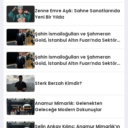
Zenne Emre Aşık: Sahne Sanatlarında
Yeni Bir Yıldız
Şahin İsmailoğulları ve Şahmeran
Gold, İstanbul Altın Fuarı’nda Sektöre
Damga Vurdu
Şahin İsmailoğulları ve Şahmeran
Gold, İstanbul Altın Fuarı’nda Sektöre
Damga Vurdu
Sterk Berzah Kimdir?
Anamur Mimarlık: Gelenekten
Geleceğe Modern Dokunuşlar
Selin Ankay Kılınç: Anamur Mimarlık’ın