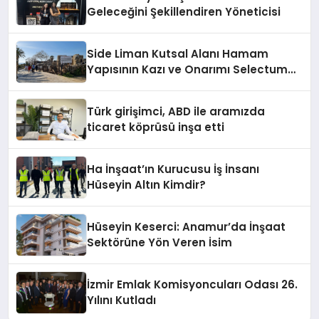
Geleceğini Şekillendiren Yöneticisi
Side Liman Kutsal Alanı Hamam
Yapısının Kazı ve Onarımı Selectum
Hotels&Resorts’un da Katkılarıyla
Tamamlandı
Türk girişimci, ABD ile aramızda
ticaret köprüsü inşa etti
Ha İnşaat’ın Kurucusu İş İnsanı
Hüseyin Altın Kimdir?
Hüseyin Keserci: Anamur’da İnşaat
Sektörüne Yön Veren İsim
İzmir Emlak Komisyoncuları Odası 26.
Yılını Kutladı