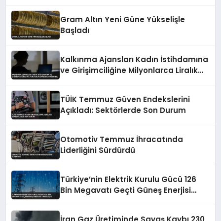
Gram Altın Yeni Güne Yükselişle
Başladı
Kalkınma Ajansları Kadın İstihdamına
ve Girişimciliğine Milyonlarca Liralık
Katkı Sundu
TÜİK Temmuz Güven Endekslerini
Açıkladı: Sektörlerde Son Durum
Otomotiv Temmuz İhracatında
Liderliğini Sürdürdü
Türkiye’nin Elektrik Kurulu Gücü 126
Bin Megavatı Geçti Güneş Enerjisi
Yükselişte
İran Gaz Üretiminde Savaş Kaybı 230