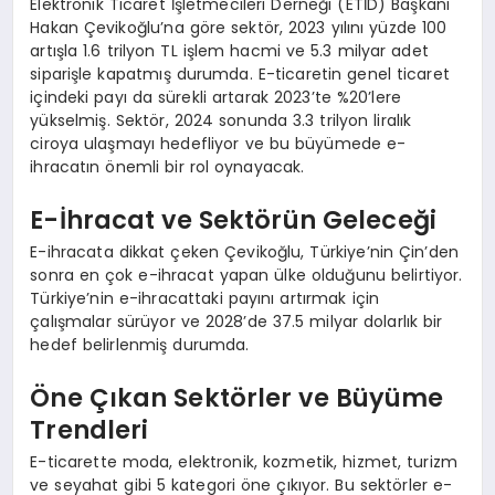
Elektronik Ticaret İşletmecileri Derneği (ETİD) Başkanı
Hakan Çevikoğlu’na göre sektör, 2023 yılını yüzde 100
artışla 1.6 trilyon TL işlem hacmi ve 5.3 milyar adet
siparişle kapatmış durumda. E-ticaretin genel ticaret
içindeki payı da sürekli artarak 2023’te %20’lere
yükselmiş. Sektör, 2024 sonunda 3.3 trilyon liralık
ciroya ulaşmayı hedefliyor ve bu büyümede e-
ihracatın önemli bir rol oynayacak.
E-İhracat ve Sektörün Geleceği
E-ihracata dikkat çeken Çevikoğlu, Türkiye’nin Çin’den
sonra en çok e-ihracat yapan ülke olduğunu belirtiyor.
Türkiye’nin e-ihracattaki payını artırmak için
çalışmalar sürüyor ve 2028’de 37.5 milyar dolarlık bir
hedef belirlenmiş durumda.
Öne Çıkan Sektörler ve Büyüme
Trendleri
E-ticarette moda, elektronik, kozmetik, hizmet, turizm
ve seyahat gibi 5 kategori öne çıkıyor. Bu sektörler e-