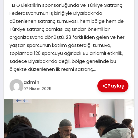
EFG Elektrik’in sponsorluğunda ve Türkiye Satranç
SAĞLIK
Federasyonu’nun iş birliğiyle Diyarbakır’da
düzenlenen satranç turnuvası, hem bölge hem de
SPOR
Türkiye satranç camiası açısından önemli bir
organizasyona dönüştü. 23 farklı ilden gelen ve her
TEKNOLOJI
yaştan sporcunun katılım gösterdiği turnuva,
toplamda 120 sporcuyu ağırladı. Bu anlamlı etkinlik,
YAŞAM
sadece Diyarbakır’da değil, bölge genelinde bu
ölçekte düzenlenen ilk resmi satranç…
admin
Paylaş
07 Nisan 2025