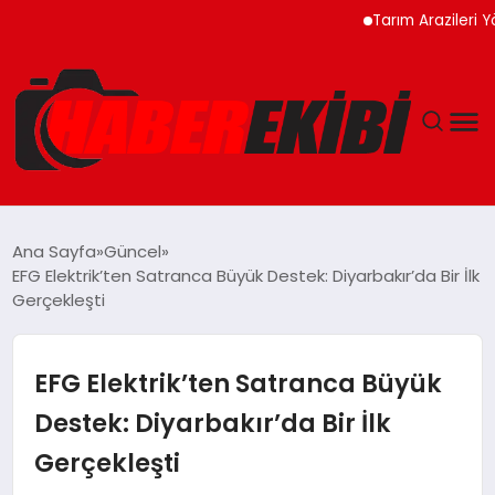
Tarım Arazileri Yönetme
ANASAYFA
Ana Sayfa
Güncel
EFG Elektrik’ten Satranca Büyük Destek: Diyarbakır’da Bir İlk
GÜNCEL
Gerçekleşti
EĞITIM
EFG Elektrik’ten Satranca Büyük
EKONOMI
Destek: Diyarbakır’da Bir İlk
Gerçekleşti
MAGAZIN