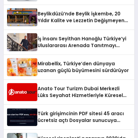
Beylikdüzü’nde Beylik İşkembe, 20
Yıldır Kalite ve Lezzetin Değişmeyen
Adresi
İş İnsanı Seyithan Hanoğlu Türkiye’yi
Uluslararası Arenada Tanıtmayı
Hedefliyor
Mirabellix, Türkiye’den dünyaya
uzanan güçlü büyümesini sürdürüyor
Anato Tour Turizm Dubai Merkezli
Lüks Seyahat Hizmetleriyle Küresel
Turizmde Öne Çıkıyor
Türk girişimcinin PDF sitesi 45 aracı
ücretsiz açtı Dosyalar sunucuya
gitmiyor