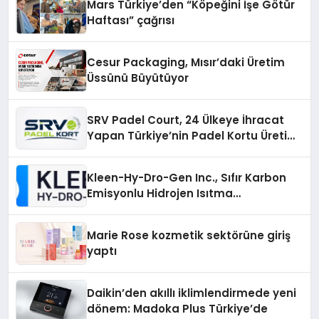
Mars Türkiye’den “Köpeğini İşe Götür
Haftası” çağrısı
Cesur Packaging, Mısır’daki Üretim
Üssünü Büyütüyor
SRV Padel Court, 24 Ülkeye İhracat
Yapan Türkiye’nin Padel Kortu Üretim
Gücü
Kleen-Hy-Dro-Gen Inc., Sıfır Karbon
Emisyonlu Hidrojen Isıtma
Teknolojisinde ISO ve TSSA
Düzenleyici Onaylarını Aldı
Marie Rose kozmetik sektörüne giriş
yaptı
Daikin’den akıllı iklimlendirmede yeni
dönem: Madoka Plus Türkiye’de