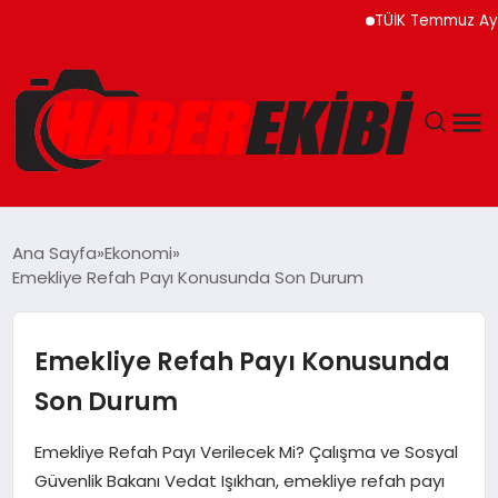
TÜİK Temmuz Ayında Fi
ANASAYFA
Ana Sayfa
Ekonomi
Emekliye Refah Payı Konusunda Son Durum
GÜNCEL
EĞITIM
Emekliye Refah Payı Konusunda
Son Durum
EKONOMI
Emekliye Refah Payı Verilecek Mi? Çalışma ve Sosyal
MAGAZIN
Güvenlik Bakanı Vedat Işıkhan, emekliye refah payı