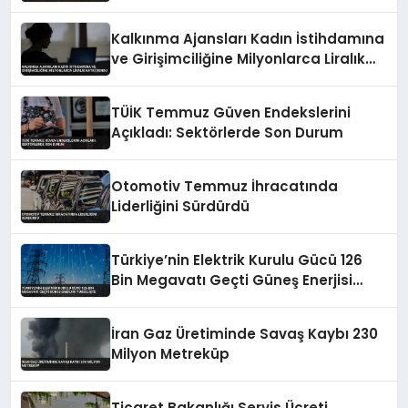
Kalkınma Ajansları Kadın İstihdamına
ve Girişimciliğine Milyonlarca Liralık
Katkı Sundu
TÜİK Temmuz Güven Endekslerini
Açıkladı: Sektörlerde Son Durum
Otomotiv Temmuz İhracatında
Liderliğini Sürdürdü
Türkiye’nin Elektrik Kurulu Gücü 126
Bin Megavatı Geçti Güneş Enerjisi
Yükselişte
İran Gaz Üretiminde Savaş Kaybı 230
Milyon Metreküp
Ticaret Bakanlığı Servis Ücreti