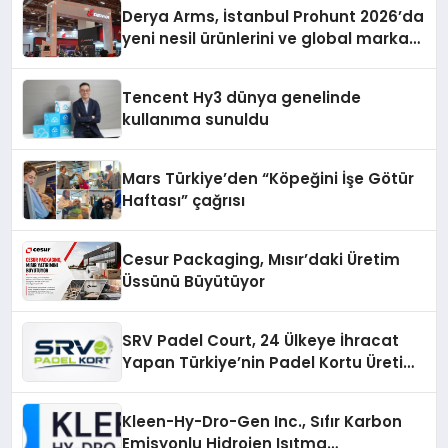
Derya Arms, İstanbul Prohunt 2026’da
yeni nesil ürünlerini ve global marka
vizyonunu sergiledi
Tencent Hy3 dünya genelinde
kullanıma sunuldu
Mars Türkiye’den “Köpeğini İşe Götür
Haftası” çağrısı
Cesur Packaging, Mısır’daki Üretim
Üssünü Büyütüyor
SRV Padel Court, 24 Ülkeye İhracat
Yapan Türkiye’nin Padel Kortu Üretim
Gücü
Kleen-Hy-Dro-Gen Inc., Sıfır Karbon
Emisyonlu Hidrojen Isıtma