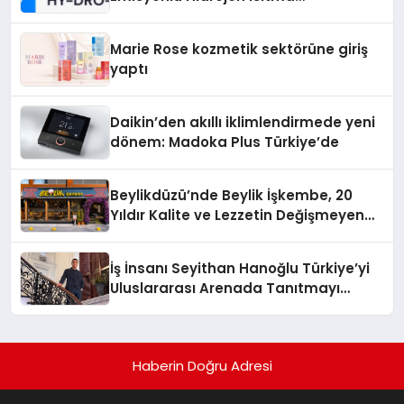
Teknolojisinde ISO ve TSSA
Düzenleyici Onaylarını Aldı
Marie Rose kozmetik sektörüne giriş
yaptı
Daikin’den akıllı iklimlendirmede yeni
dönem: Madoka Plus Türkiye’de
Beylikdüzü’nde Beylik İşkembe, 20
Yıldır Kalite ve Lezzetin Değişmeyen
Adresi
İş İnsanı Seyithan Hanoğlu Türkiye’yi
Uluslararası Arenada Tanıtmayı
Hedefliyor
Haberin Doğru Adresi