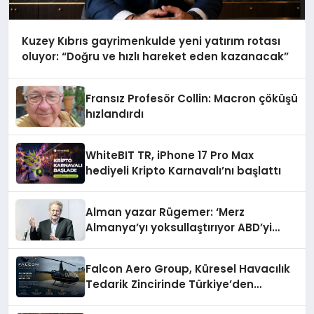
Kuzey Kıbrıs gayrimenkulde yeni yatırım rotası
oluyor: “Doğru ve hızlı hareket eden kazanacak”
Fransız Profesör Collin: Macron çöküşü
hızlandırdı
WhiteBIT TR, iPhone 17 Pro Max
hediyeli Kripto Karnavalı’nı başlattı
Alman yazar Rügemer: ‘Merz
Almanya’yı yoksullaştırıyor ABD’yi
zenginleştiriyor’
Falcon Aero Group, Küresel Havacılık
Tedarik Zincirinde Türkiye’den
Dünyaya Açılıyor