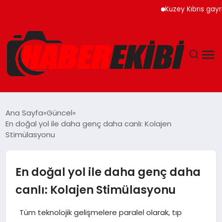
Kuzey Kıbrıs gayrimenkul
ANASAYFA
Ana Sayfa
Güncel
En doğal yol ile daha genç daha canlı: Kolajen
GÜNCEL
Stimülasyonu
EĞITIM
En doğal yol ile daha genç daha
EKONOMI
canlı: Kolajen Stimülasyonu
MAGAZIN
Tüm teknolojik gelişmelere paralel olarak, tıp