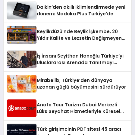
Daikin’den akıllı iklimlendirmede yeni
dönem: Madoka Plus Türkiye’de
Beylikdüzü’nde Beylik İşkembe, 20
Yıldır Kalite ve Lezzetin Değişmeyen
Adresi
İş İnsanı Seyithan Hanoğlu Türkiye’yi
Uluslararası Arenada Tanıtmayı
Hedefliyor
Mirabellix, Türkiye’den dünyaya
uzanan güçlü büyümesini sürdürüyor
Anato Tour Turizm Dubai Merkezli
Lüks Seyahat Hizmetleriyle Küresel
Turizmde Öne Çıkıyor
Türk girişimcinin PDF sitesi 45 aracı