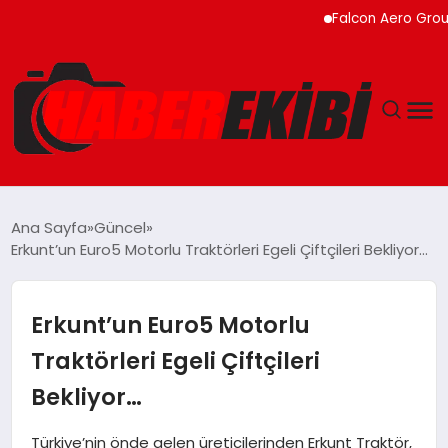
Falcon Aero Group, Küre
ANASAYFA
Ana Sayfa
Güncel
Erkunt’un Euro5 Motorlu Traktörleri Egeli Çiftçileri Bekliyor…
GÜNCEL
EĞITIM
Erkunt’un Euro5 Motorlu
Traktörleri Egeli Çiftçileri
EKONOMI
Bekliyor…
MAGAZIN
Türkiye’nin önde gelen üreticilerinden Erkunt Traktör,