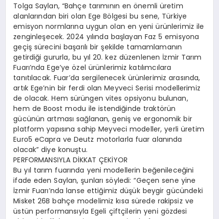
Tolga Saylan, “Bahçe tarımının en önemli üretim
alanlarından biri olan Ege Bölgesi bu sene, Türkiye
emisyon normlarına uygun olan en yeni ürünlerimiz ile
zenginleşecek. 2024 yılında başlayan Faz 5 emisyona
geçiş sürecini başarılı bir şekilde tamamlamanın
getirdiği gururla, bu yıl 20. kez düzenlenen İzmir Tarım
Fuarı’nda Ege’ye özel ürünlerimiz katılımcılara
tanıtılacak. Fuar’da sergilenecek ürünlerimiz arasında,
artık Ege’nin bir ferdi olan Meyveci Serisi modellerimiz
de olacak. Hem sürüngen vites opsiyonu bulunan,
hem de Boost modu ile istendiğinde traktörün
gücünün artması sağlanan, geniş ve ergonomik bir
platform yapısına sahip Meyveci modeller, yerli üretim
Euro5 eCapra ve Deutz motorlarla fuar alanında
olacak” diye konuştu.
PERFORMANSIYLA DİKKAT ÇEKİYOR
Bu yıl tarım fuarında yeni modellerin beğenileceğini
ifade eden Saylan, şunları söyledi: “Geçen sene yine
İzmir Fuarı’nda lanse ettiğimiz düşük beygir gücündeki
Misket 26B bahçe modelimiz kısa sürede rakipsiz ve
üstün performansıyla Egeli çiftçilerin yeni gözdesi