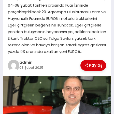
04-08 Şubat tarihleri arasında Fuar İzmirde
SAĞLIK
gerçekleştirilecek 20. Agroexpo Uluslararası Tarım ve
Hayvancılık Fuarında EURO5 motorlu traktörlerini
SPOR
Egeli çiftçilerin beğenisine sunacak. Egeli çiftçilerle
yeniden buluşmanın heyecanını yaşadıklarını belirten
TEKNOLOJI
Erkunt Traktör CEO’su Tolga Saylan, yüksek tork
rezervi olan ve havaya karışan zararlı egzoz gazlarını
YAŞAM
yüzde 93 oranında azaltan yeni EURO5…
admin
Paylaş
03 Şubat 2025