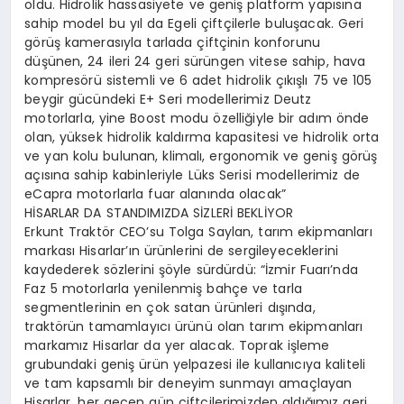
oldu. Hidrolik hassasiyete ve geniş platform yapısına
sahip model bu yıl da Egeli çiftçilerle buluşacak. Geri
görüş kamerasıyla tarlada çiftçinin konforunu
düşünen, 24 ileri 24 geri sürüngen vitese sahip, hava
kompresörü sistemli ve 6 adet hidrolik çıkışlı 75 ve 105
beygir gücündeki E+ Seri modellerimiz Deutz
motorlarla, yine Boost modu özelliğiyle bir adım önde
olan, yüksek hidrolik kaldırma kapasitesi ve hidrolik orta
ve yan kolu bulunan, klimalı, ergonomik ve geniş görüş
açısına sahip kabinleriyle Lüks Serisi modellerimiz de
eCapra motorlarla fuar alanında olacak”
HİSARLAR DA STANDIMIZDA SİZLERİ BEKLİYOR
Erkunt Traktör CEO’su Tolga Saylan, tarım ekipmanları
markası Hisarlar’ın ürünlerini de sergileyeceklerini
kaydederek sözlerini şöyle sürdürdü: “İzmir Fuarı’nda
Faz 5 motorlarla yenilenmiş bahçe ve tarla
segmentlerinin en çok satan ürünleri dışında,
traktörün tamamlayıcı ürünü olan tarım ekipmanları
markamız Hisarlar da yer alacak. Toprak işleme
grubundaki geniş ürün yelpazesi ile kullanıcıya kaliteli
ve tam kapsamlı bir deneyim sunmayı amaçlayan
Hisarlar, her geçen gün çiftçilerimizden aldığımız geri