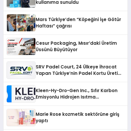
kullanıma sunuldu
Mars Türkiye’den “Köpeğini İşe Götür
Haftası” çağrısı
Cesur Packaging, Mısır’daki Üretim
Üssünü Büyütüyor
SRV Padel Court, 24 Ülkeye İhracat
Yapan Türkiye’nin Padel Kortu Üretim
Gücü
Kleen-Hy-Dro-Gen Inc., Sıfır Karbon
Emisyonlu Hidrojen Isıtma
Teknolojisinde ISO ve TSSA
Düzenleyici Onaylarını Aldı
Marie Rose kozmetik sektörüne giriş
yaptı