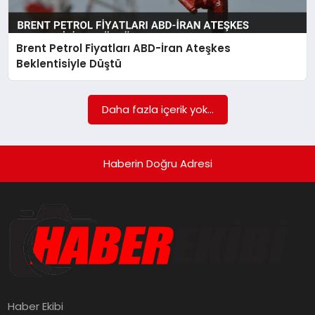
SAĞLIK
Brent Petrol Fiyatları ABD-İran Ateşkes
SPOR
Beklentisiyle Düştü
TEKNOLOJI
Daha fazla içerik yok...
YAŞAM
Haberin Doğru Adresi
Haber Ekibi