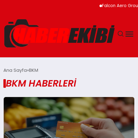
Falcon Aero Group,
ANASAYFA
Ana Sayfa
BKM
BKM HABERLERI
GÜNCEL
EĞITIM
EKONOMI
MAGAZIN