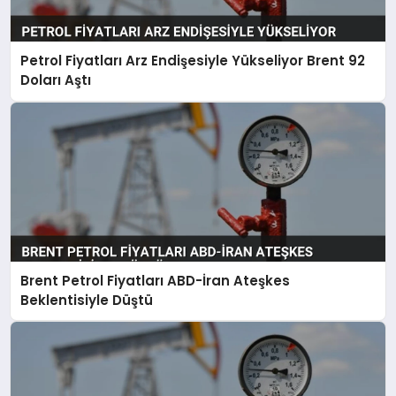
SAĞLIK
Petrol Fiyatları Arz Endişesiyle Yükseliyor Brent 92
SPOR
Doları Aştı
TEKNOLOJI
YAŞAM
Brent Petrol Fiyatları ABD-İran Ateşkes
Beklentisiyle Düştü