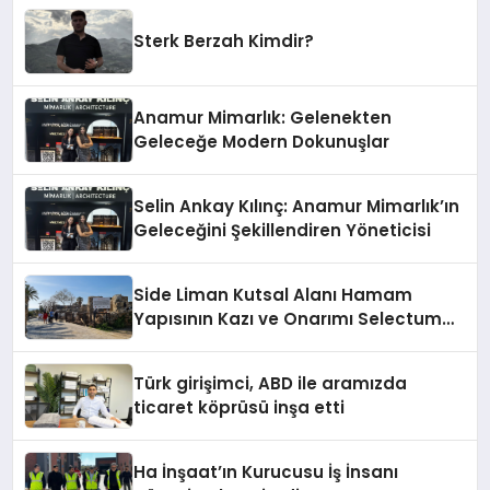
Sterk Berzah Kimdir?
Anamur Mimarlık: Gelenekten
Geleceğe Modern Dokunuşlar
Selin Ankay Kılınç: Anamur Mimarlık’ın
Geleceğini Şekillendiren Yöneticisi
Side Liman Kutsal Alanı Hamam
Yapısının Kazı ve Onarımı Selectum
Hotels&Resorts’un da Katkılarıyla
Tamamlandı
Türk girişimci, ABD ile aramızda
ticaret köprüsü inşa etti
Ha İnşaat’ın Kurucusu İş İnsanı