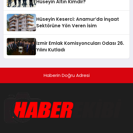
Hüseyin Altın Kimdir?
Hüseyin Keserci: Anamur’da İnşaat
Sektörüne Yön Veren İsim
İzmir Emlak Komisyoncuları Odası 26.
Yılını Kutladı
Haberin Doğru Adresi