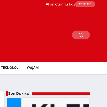
İran Cumhurbaşkanı Pezeşkiyan İstifa İddialar
23:31:51
TEKNOLOJI
YAŞAM
Son Dakika