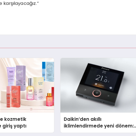
e karşılayacağız.”
se kozmetik
Daikin’den akıllı
 giriş yaptı
iklimlendirmede yeni dönem:
Madoka Plus Türkiye’de