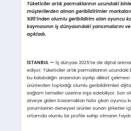
Tüketiciler artık parmaklarının ucundaki binl
müşterilerden alınan geribildirimler markaların
%95’inden olumlu geribildirim alan oyuncu kolt
kaymasının iş dünyasındaki yansımalarını ve
açıkladı.
İSTANBUL
—
İş dünyası 2025’te de dijital aren
ediyor. Tüketiciler artık parmaklarının ucundaki
bu kalabalığın arasından sıyrılıp dikkat çekmesi 
ürünlerden topladığı olumlu geribildirimleri dijit
sağlam temeller üzerine inşa edebiliyor. Son ola
zirveye giden basamakları hızla çıkan oyuncu k
yorumlarının deneysel ürünler sunan şirketler içi
ortamda olumlu bir profile sahip olmanın faydala