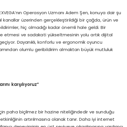
ran EXVEGA’nın Operasyon Uzmanı Adem Şen, konuya dair şu
al kanallar üzerinden gerçekleştirildiği bir çağda, ürün ve
dirimler, hiç olmadığı kadar önemli hale geldi. Bir
mize etmesi ve sadakati yükseltmesinin yolu artık dijital
geçiyor. Dayanıklı, konforlu ve ergonomik oyuncu
mamından olumlu geribildirim almaktan büyük mutluluk
arını karşılıyoruz”
 için paha biçilmez bir hazine niteliğindedir ve sunduğu
kinliğinin artırılmasına olanak tanır. Daha iyi internet
ullanıcı deneyiminin en üst seviyeye çıkarılmasına yardımcı