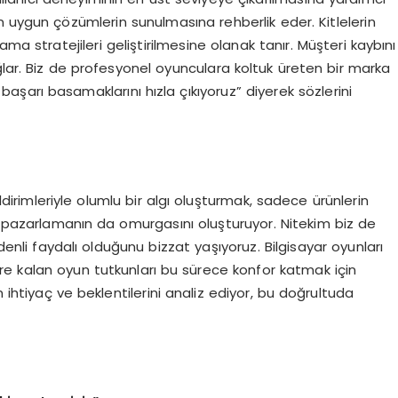
en uygun çözümlerin sunulmasına rehberlik eder. Kitlelerin
a stratejileri geliştirilmesine olanak tanır. Müşteri kaybını
ğlar. Biz de profesyonel oyunculara koltuk üreten bir marka
başarı basamaklarını hızla çıkıyoruz” diyerek sözlerini
irimleriyle olumlu bir algı oluşturmak, sadece ürünlerin
l pazarlamanın da omurgasını oluşturuyor. Nitekim biz de
 denli faydalı olduğunu bizzat yaşıyoruz. Bilgisayar oyunları
e kalan oyun tutkunları bu sürece konfor katmak için
 ihtiyaç ve beklentilerini analiz ediyor, bu doğrultuda