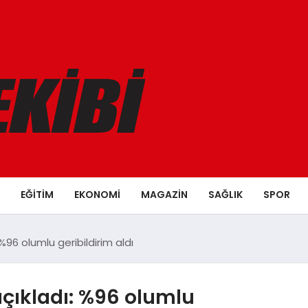
EĞITIM
EKONOMI
MAGAZIN
SAĞLIK
SPOR
%96 olumlu geribildirim aldı
açıkladı: %96 olumlu