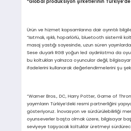
“Global prodüksiyon şirketlerinin Türkiye’de
Ürün ve hizmet kapsamlarına dair ayrıntılı bi
“Isıtmalı, ışıklı, hoparlörlü, bluetooth sistemli 
masaj yastığı sayesinde, uzun süren yayınlarda v
Sese duyarlı RGB yoğun led aydınlatma da oyuncu
bu koltukları yalnızca oyuncular değil, bilgisayar
ifadelerini kullanarak değerlendirmelerini şu şek
“Warner Bros., DC, Harry Potter, Game of Thron
yayımların Türkiye’deki resmi partnerliğini yapı
gösteriyoruz. İnovasyon ve sürdürülebilirliği 
oyunseverler başta olmak üzere, bilgisayar baş
seviyeye taşıyacak koltuklar üretmeyi sürdürec