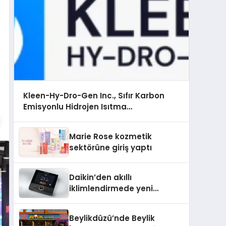
Kleen-Hy-Dro-Gen Inc., Sıfır Karbon
Emisyonlu Hidrojen Isıtma
Teknolojisinde ISO ve TSSA Düzenleyici
Onaylarını Aldı
Marie Rose kozmetik
sektörüne giriş yaptı
Daikin’den akıllı
iklimlendirmede yeni
dönem: Madoka Plus
Türkiye’de
Beylikdüzü’nde Beylik