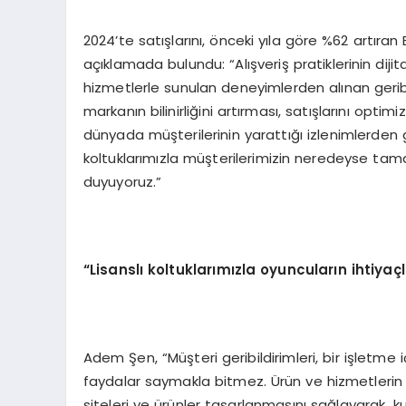
2024’te satışlarını, önceki yıla göre %62 artı
açıklamada bulundu: “Alışveriş pratiklerinin dijit
hizmetlerle sunulan deneyimlerden alınan geribil
markanın bilinirliğini artırması, satışlarını opti
dünyada müşterilerinin yarattığı izlenimlerden 
koltuklarımızla müşterilerimizin neredeyse ta
duyuyoruz.”
“Lisanslı koltuklarımızla oyuncuların ihtiyaçl
Adem Şen, “Müşteri geribildirimleri, bir işletme
faydalar saymakla bitmez. Ürün ve hizmetlerin et
siteleri ve ürünler tasarlanmasını sağlayarak, k