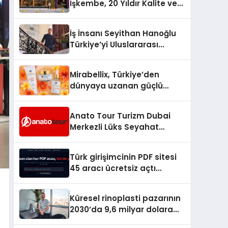
İşkembe, 20 Yıldır Kalite ve
Lezzetin Değişmeyen Adresi
İş İnsanı Seyithan Hanoğlu
Türkiye’yi Uluslararası
Arenada Tanıtmayı
Hedefliyor
Mirabellix, Türkiye’den
dünyaya uzanan güçlü
büyümesini sürdürüyor
Anato Tour Turizm Dubai
Merkezli Lüks Seyahat
Hizmetleriyle Küresel
Turizmde Öne Çıkıyor
Türk girişimcinin PDF sitesi
45 aracı ücretsiz açtı
Dosyalar sunucuya gitmiyor
Küresel rinoplasti pazarının
2030’da 9,6 milyar dolara
ulaşması bekleniyor