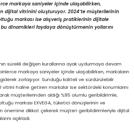
erce markaya saniyeler içinde ulaşabilirken,
 dijital vitrinini oluşturuyor. 2024’te müşterilerinin
uğu markası ise alışveriş pratiklerinin dijitale
 bu dinamikleri faydaya dönüştürmenin yollarını
anın sürekli değişen kurallarına ayak uydurmaya devam
 binlerce markaya saniyeler içinde ulaşabilirken, markaların
giderek zorlaşıyor. Sunduğu kaliteli ve sürdürülebilir
al vitrini haline getiren markalar ise sektördeki konumlarını
rak müşterilerinden aldığı %95 olumlu geribildirimle,
oltuğu markası EXVEGA, tüketici dönüşlerinin ve
n önemine dikkat çekerek müşteri geribildirimleriyle dijital
rını açıkladı.