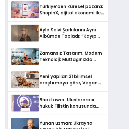
Türkiye’den küresel pazara:
ShopinX, dijital ekonomi ile
gerçek dünya alışverişini bir
araya getirmeyi hedefliyor
Ayla Selvi Şarkılarını Aynı
Albümde Topladı: “Kayıp
Kasetler 1” 31 Temmuz’da
Yayında
Zamansız Tasarım, Modern
Teknoloji: Mutfağınızda
“Yasomi Retro” Devri
Başlıyor!
Yeni yapilan 31 bilimsel
araştırmaya göre, Vegan
Köpek Maması ve Vegan
Kedi Mamasının İyi
Bhaktawer: Uluslararası
Sindirildiğini Ortaya Koydu
hukuk Filistin konusunda
çifte standart uyguluyor
Yunan uzman: Ukrayna