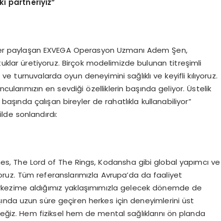
ki partneriyiz”
lgiler paylaşan EXVEGA Operasyon Uzmanı Adem Şen,
koltuklar üretiyoruz. Birçok modelimizde bulunan titreşimli
e turnuvalarda oyun deneyimini sağlıklı ve keyifli kılıyoruz.
larımızın en sevdiği özelliklerin başında geliyor. Üstelik
 başında çalışan bireyler de rahatlıkla kullanabiliyor”
ilde sonlandırdı:
es, The Lord of The Rings, Kodansha gibi global yapımcı ve
yoruz. Tüm referanslarımızla Avrupa’da da faaliyet
merkezime aldığımız yaklaşımımızla gelecek dönemde de
ında uzun süre geçiren herkes için deneyimlerini üst
eğiz. Hem fiziksel hem de mental sağlıklarını ön planda