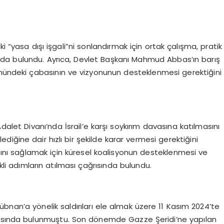
daki “yasa dışı işgali”ni sonlandırmak için ortak çalışma, pratik
da bulundu. Ayrıca, Devlet Başkanı Mahmud Abbas’ın barış
önündeki çabasının ve vizyonunun desteklenmesi gerektiğini
dalet Divanı’nda İsrail’e karşı soykırım davasına katılmasını
işlediğine dair hızlı bir şekilde karar vermesi gerektiğini
asını sağlamak için küresel koalisyonun desteklenmesi ve
ekli adımların atılması çağrısında bulundu.
e Lübnan’a yönelik saldırıları ele almak üzere 11 Kasım 2024’te
rısında bulunmuştu. Son dönemde Gazze Şeridi’ne yapılan