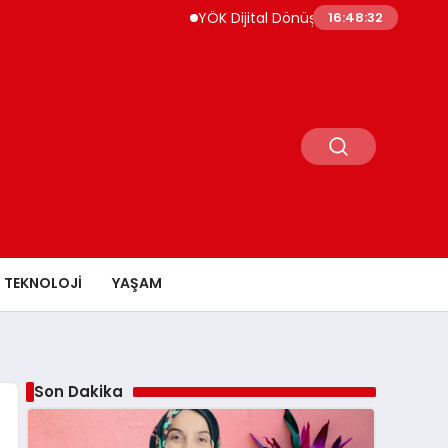
YÖK Dijital Dönüşüm İçin Bilişim Uzmanları Ye
16:48:33
TEKNOLOJI
YAŞAM
Son Dakika