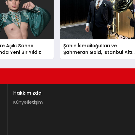
re Aşık: Sahne
Şahin İsmailoğulları ve
da Yeni Bir Yıldız
Şahmeran Gold, İstanbul Altı
Fuarı’nda Sektöre Damga
Vurdu
Hakkımızda
Künye
İletişim