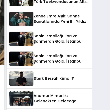
Türk Taekwondosunun Altın
Yumruğu
Zenne Emre Aşık: Sahne
Sanatlarında Yeni Bir Yıldız
Şahin İsmailoğulları ve
Şahmeran Gold, İstanbul
Altın Fuarı’nda Sektöre
Damga Vurdu
Şahin İsmailoğulları ve
Şahmeran Gold, İstanbul
Altın Fuarı’nda Sektöre
Damga Vurdu
Sterk Berzah Kimdir?
Anamur Mimarlık:
Gelenekten Geleceğe
Modern Dokunuşlar