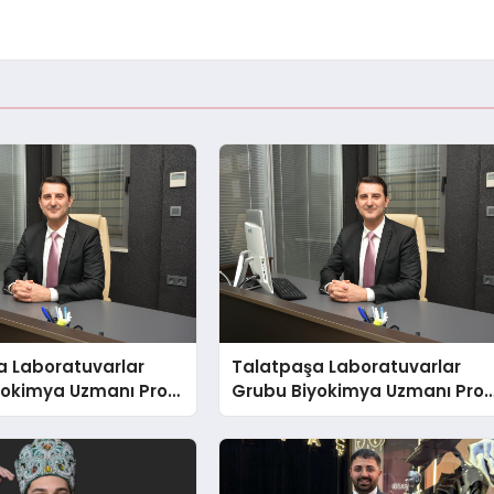
a Laboratuvarlar
Talatpaşa Laboratuvarlar
yokimya Uzmanı Prof.
Grubu Biyokimya Uzmanı Prof
t Var
Dr. Ahmet Var