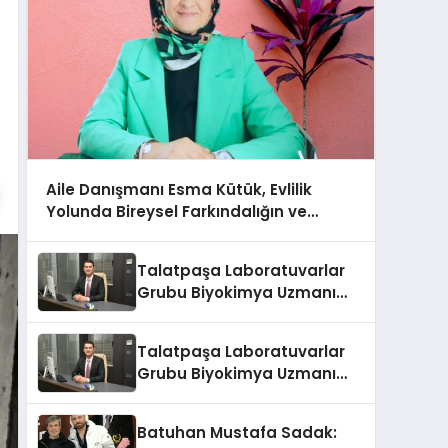
Aile Danışmanı Esma Kütük, Evlilik
Yolunda Bireysel Farkındalığın ve
Sınırların Gücünü Anlatıyor
Talatpaşa Laboratuvarlar
Grubu Biyokimya Uzmanı
Prof. Dr. Ahmet Var
Talatpaşa Laboratuvarlar
Grubu Biyokimya Uzmanı
Prof. Dr. Ahmet Var
Batuhan Mustafa Sadak: