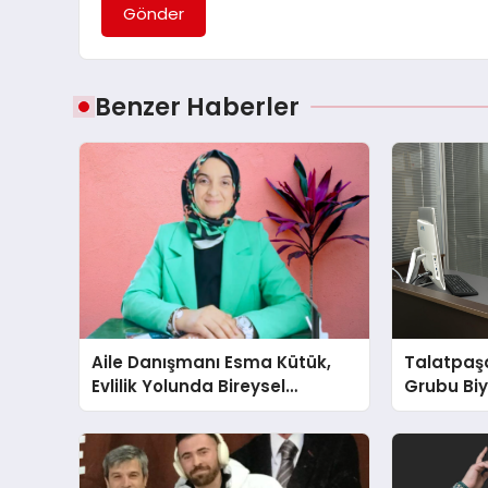
Gönder
Benzer Haberler
Aile Danışmanı Esma Kütük,
Talatpaş
Evlilik Yolunda Bireysel
Grubu Bi
Farkındalığın ve Sınırların
Dr. Ahme
Gücünü Anlatıyor