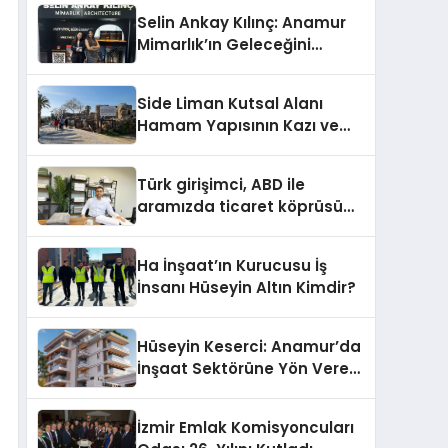
Selin Ankay Kılınç: Anamur
Mimarlık’ın Geleceğini
Şekillendiren Yöneticisi
Side Liman Kutsal Alanı
Hamam Yapısının Kazı ve
Onarımı Selectum
Hotels&Resorts’un da
Türk girişimci, ABD ile
Katkılarıyla Tamamlandı
aramızda ticaret köprüsü
inşa etti
Ha İnşaat’ın Kurucusu İş
İnsanı Hüseyin Altın Kimdir?
Hüseyin Keserci: Anamur’da
İnşaat Sektörüne Yön Veren
İsim
İzmir Emlak Komisyoncuları