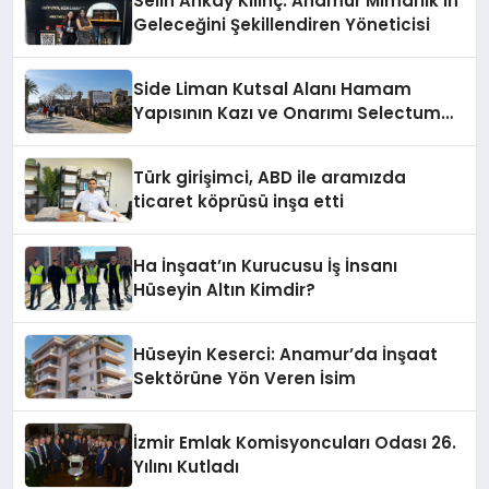
Selin Ankay Kılınç: Anamur Mimarlık’ın
Geleceğini Şekillendiren Yöneticisi
Side Liman Kutsal Alanı Hamam
Yapısının Kazı ve Onarımı Selectum
Hotels&Resorts’un da Katkılarıyla
Tamamlandı
Türk girişimci, ABD ile aramızda
ticaret köprüsü inşa etti
Ha İnşaat’ın Kurucusu İş İnsanı
Hüseyin Altın Kimdir?
Hüseyin Keserci: Anamur’da İnşaat
Sektörüne Yön Veren İsim
İzmir Emlak Komisyoncuları Odası 26.
Yılını Kutladı