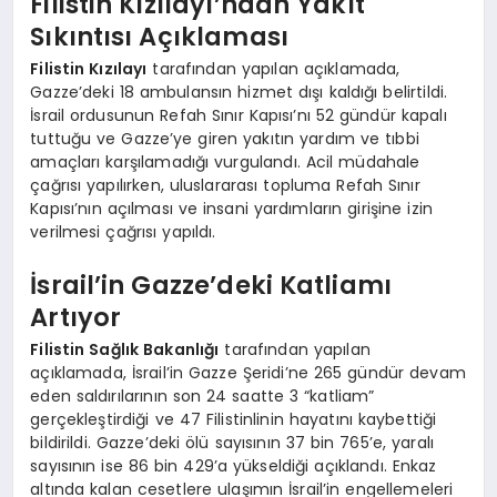
Filistin Kızılayı’ndan Yakıt
Sıkıntısı Açıklaması
Filistin Kızılayı
tarafından yapılan açıklamada,
Gazze’deki 18 ambulansın hizmet dışı kaldığı belirtildi.
İsrail ordusunun Refah Sınır Kapısı’nı 52 gündür kapalı
tuttuğu ve Gazze’ye giren yakıtın yardım ve tıbbi
amaçları karşılamadığı vurgulandı. Acil müdahale
çağrısı yapılırken, uluslararası topluma Refah Sınır
Kapısı’nın açılması ve insani yardımların girişine izin
verilmesi çağrısı yapıldı.
İsrail’in Gazze’deki Katliamı
Artıyor
Filistin Sağlık Bakanlığı
tarafından yapılan
açıklamada, İsrail’in Gazze Şeridi’ne 265 gündür devam
eden saldırılarının son 24 saatte 3 “katliam”
gerçekleştirdiği ve 47 Filistinlinin hayatını kaybettiği
bildirildi. Gazze’deki ölü sayısının 37 bin 765’e, yaralı
sayısının ise 86 bin 429’a yükseldiği açıklandı. Enkaz
altında kalan cesetlere ulaşımın İsrail’in engellemeleri