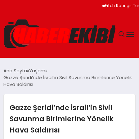
Fitch Ratings Türkiye 
ANASAYFA
Ana Sayfa
Yaşam
Gazze Şeridi’nde İsrail’in Sivil Savunma Birimlerine Yönelik
GÜNCEL
Hava Saldırısı
EĞITIM
Gazze Şeridi’nde İsrail’in Sivil
EKONOMI
Savunma Birimlerine Yönelik
Hava Saldırısı
MAGAZIN