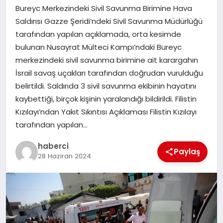
Bureyc Merkezindeki Sivil Savunma Birimine Hava
SAĞLIK
Saldırısı Gazze Şeridi’ndeki Sivil Savunma Müdürlüğü
tarafından yapılan açıklamada, orta kesimde
SPOR
bulunan Nusayrat Mülteci Kampı’ndaki Bureyc
merkezindeki sivil savunma birimine ait karargahın
TEKNOLOJI
İsrail savaş uçakları tarafından doğrudan vurulduğu
belirtildi. Saldırıda 3 sivil savunma ekibinin hayatını
YAŞAM
kaybettiği, birçok kişinin yaralandığı bildirildi. Filistin
Kızılayı’ndan Yakıt Sıkıntısı Açıklaması Filistin Kızılayı
tarafından yapılan…
haberci
Paylaş
28 Haziran 2024