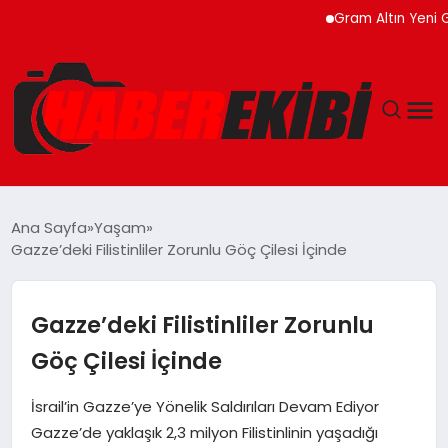
Gram Altın Yeni Güne Yü
ANASAYFA
Ana Sayfa
Yaşam
Gazze’deki Filistinliler Zorunlu Göç Çilesi İçinde
GÜNCEL
EĞITIM
Gazze’deki Filistinliler Zorunlu
Göç Çilesi İçinde
EKONOMI
İsrail’in Gazze’ye Yönelik Saldırıları Devam Ediyor
MAGAZIN
Gazze’de yaklaşık 2,3 milyon Filistinlinin yaşadığı