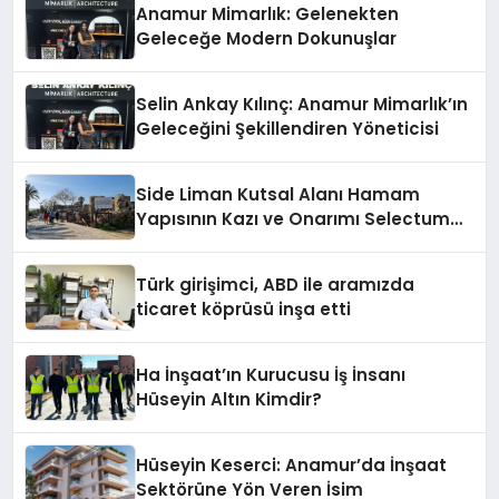
Anamur Mimarlık: Gelenekten
Geleceğe Modern Dokunuşlar
Selin Ankay Kılınç: Anamur Mimarlık’ın
Geleceğini Şekillendiren Yöneticisi
Side Liman Kutsal Alanı Hamam
Yapısının Kazı ve Onarımı Selectum
Hotels&Resorts’un da Katkılarıyla
Tamamlandı
Türk girişimci, ABD ile aramızda
ticaret köprüsü inşa etti
Ha İnşaat’ın Kurucusu İş İnsanı
Hüseyin Altın Kimdir?
Hüseyin Keserci: Anamur’da İnşaat
Sektörüne Yön Veren İsim