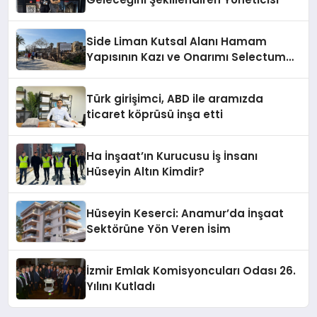
Side Liman Kutsal Alanı Hamam
Yapısının Kazı ve Onarımı Selectum
Hotels&Resorts’un da Katkılarıyla
Tamamlandı
Türk girişimci, ABD ile aramızda
ticaret köprüsü inşa etti
Ha İnşaat’ın Kurucusu İş İnsanı
Hüseyin Altın Kimdir?
Hüseyin Keserci: Anamur’da İnşaat
Sektörüne Yön Veren İsim
İzmir Emlak Komisyoncuları Odası 26.
Yılını Kutladı