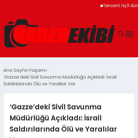
Tencent Hy3 dünya gen
ANASAYFA
Ana Sayfa
Yaşam
‘Gazze’deki Sivil Savunma Müdürlüğü Açıkladı: İsrail
GÜNCEL
Saldırılarında Ölü ve Yaralılar Var
EĞITIM
‘Gazze’deki Sivil Savunma
EKONOMI
Müdürlüğü Açıkladı: İsrail
Saldırılarında Ölü ve Yaralılar
MAGAZIN