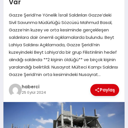
Var
SAĞLIK
Gazze Şeridi’ne Yönelik İsrail Saldırıları Gazze’deki
SPOR
Sivil Savunma Müdürlüğü Sözcüsü Mahmud Basal,
Gazze’nin kuzey ve orta kesiminde gerçekleşen
TEKNOLOJI
saldırılara dair önemli açıklamalarda bulundu. Beyt
Lahiya Saldırısı Açıklamada, Gazze Şeridi’nin
YAŞAM
kuzeyindeki Beyt Lahiya’da bir grup Filistinlinin hedef
alındığı saldırıda **2 kişinin öldüğü** ve birçok kişinin
yaralandığı belirtildi. Nusayrat Mülteci Kampı Saldırısı
Gazze Şeridi’nin orta kesimindeki Nusayrat…
haberci
Paylaş
25 Eylül 2024