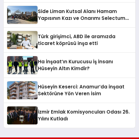
Side Liman Kutsal Alanı Hamam
Yapısının Kazı ve Onarımı Selectum
Hotels&Resorts’un da Katkılarıyla
Tamamlandı
Türk girişimci, ABD ile aramızda
ticaret köprüsü inşa etti
Ha İnşaat’ın Kurucusu İş İnsanı
Hüseyin Altın Kimdir?
Hüseyin Keserci: Anamur’da İnşaat
Sektörüne Yön Veren İsim
İzmir Emlak Komisyoncuları Odası 26.
Yılını Kutladı