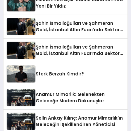
Yeni Bir Yıldız
Şahin İsmailoğulları ve Şahmeran
Gold, İstanbul Altın Fuarı’nda Sektöre
Damga Vurdu
Şahin İsmailoğulları ve Şahmeran
Gold, İstanbul Altın Fuarı’nda Sektöre
Damga Vurdu
Sterk Berzah Kimdir?
Anamur Mimarlık: Gelenekten
Geleceğe Modern Dokunuşlar
Selin Ankay Kılınç: Anamur Mimarlık’ın
Geleceğini Şekillendiren Yöneticisi