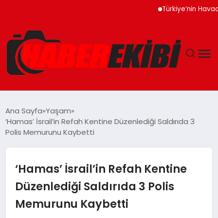
Türkiye’nin Havacılık Mo
ANASAYFA
Ana Sayfa
Yaşam
‘Hamas’ İsrail’in Refah Kentine Düzenlediği Saldırıda 3
GÜNCEL
Polis Memurunu Kaybetti
EĞITIM
‘Hamas’ İsrail’in Refah Kentine
EKONOMI
Düzenlediği Saldırıda 3 Polis
Memurunu Kaybetti
MAGAZIN