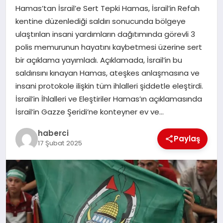
Hamas’tan İsrail’e Sert Tepki Hamas, İsrail’in Refah
SAĞLIK
kentine düzenlediği saldırı sonucunda bölgeye
ulaştırılan insani yardımların dağıtımında görevli 3
SPOR
polis memurunun hayatını kaybetmesi üzerine sert
bir açıklama yayımladı. Açıklamada, İsrail’in bu
TEKNOLOJI
saldırısını kınayan Hamas, ateşkes anlaşmasına ve
insani protokole ilişkin tüm ihlalleri şiddetle eleştirdi.
YAŞAM
İsrail’in İhlalleri ve Eleştiriler Hamas’ın açıklamasında
İsrail’in Gazze Şeridi’ne konteyner ev ve…
haberci
Paylaş
17 Şubat 2025