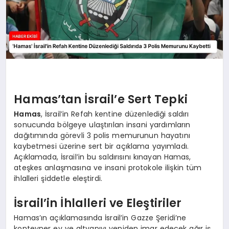
Hamas’tan İsrail’e Sert Tepki
Hamas
, İsrail’in Refah kentine düzenlediği saldırı
sonucunda bölgeye ulaştırılan insani yardımların
dağıtımında görevli 3 polis memurunun hayatını
kaybetmesi üzerine sert bir açıklama yayımladı.
Açıklamada, İsrail’in bu saldırısını kınayan Hamas,
ateşkes anlaşmasına ve insani protokole ilişkin tüm
ihlalleri şiddetle eleştirdi.
İsrail’in İhlalleri ve Eleştiriler
Hamas’ın açıklamasında İsrail’in Gazze Şeridi’ne
konteyner ev ve altyapıyı yeniden imar edecek ağır iş