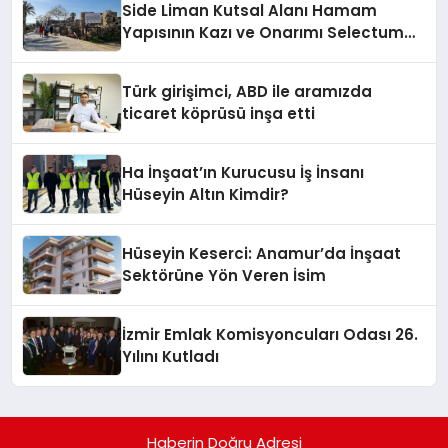
Side Liman Kutsal Alanı Hamam
Yapısının Kazı ve Onarımı Selectum
Hotels&Resorts’un da Katkılarıyla
Tamamlandı
Türk girişimci, ABD ile aramızda
ticaret köprüsü inşa etti
Ha İnşaat’ın Kurucusu İş İnsanı
Hüseyin Altın Kimdir?
Hüseyin Keserci: Anamur’da İnşaat
Sektörüne Yön Veren İsim
İzmir Emlak Komisyoncuları Odası 26.
Yılını Kutladı
Haberin Doğru Adresi