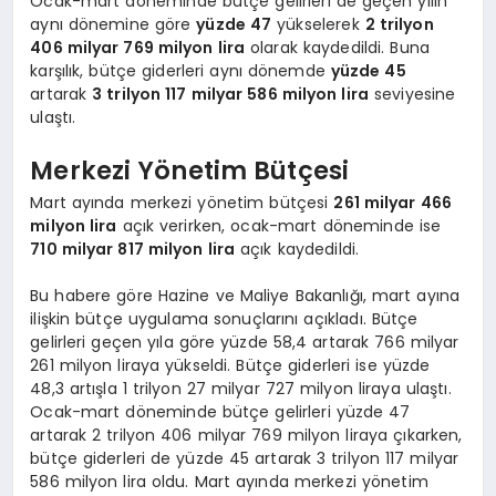
Ocak-mart döneminde bütçe gelirleri de geçen yılın
aynı dönemine göre
yüzde 47
yükselerek
2 trilyon
406 milyar 769 milyon lira
olarak kaydedildi. Buna
karşılık, bütçe giderleri aynı dönemde
yüzde 45
artarak
3 trilyon 117 milyar 586 milyon lira
seviyesine
ulaştı.
Merkezi Yönetim Bütçesi
Mart ayında merkezi yönetim bütçesi
261 milyar 466
milyon lira
açık verirken, ocak-mart döneminde ise
710 milyar 817 milyon lira
açık kaydedildi.
Bu habere göre Hazine ve Maliye Bakanlığı, mart ayına
ilişkin bütçe uygulama sonuçlarını açıkladı. Bütçe
gelirleri geçen yıla göre yüzde 58,4 artarak 766 milyar
261 milyon liraya yükseldi. Bütçe giderleri ise yüzde
48,3 artışla 1 trilyon 27 milyar 727 milyon liraya ulaştı.
Ocak-mart döneminde bütçe gelirleri yüzde 47
artarak 2 trilyon 406 milyar 769 milyon liraya çıkarken,
bütçe giderleri de yüzde 45 artarak 3 trilyon 117 milyar
586 milyon lira oldu. Mart ayında merkezi yönetim