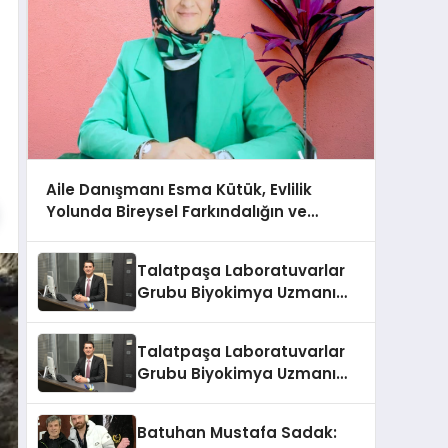
Aile Danışmanı Esma Kütük, Evlilik
Yolunda Bireysel Farkındalığın ve
Sınırların Gücünü Anlatıyor
Talatpaşa Laboratuvarlar
Grubu Biyokimya Uzmanı
Prof. Dr. Ahmet Var
Talatpaşa Laboratuvarlar
Grubu Biyokimya Uzmanı
Prof. Dr. Ahmet Var
Batuhan Mustafa Sadak: