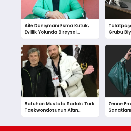
Aile Danışmanı Esma Kütük,
Talatpaş
Evlilik Yolunda Bireysel
Grubu Bi
Farkındalığın ve Sınırların
Dr. Ahme
Gücünü Anlatıyor
Batuhan Mustafa Sadak: Türk
Zenne Em
Taekwondosunun Altın
Sanatların
Yumruğu