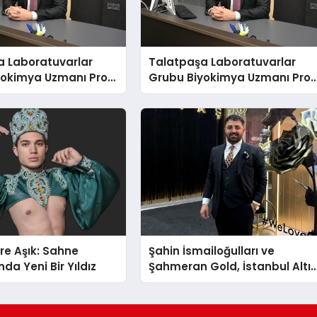
a Laboratuvarlar
Talatpaşa Laboratuvarlar
yokimya Uzmanı Prof.
Grubu Biyokimya Uzmanı Prof
t Var
Dr. Ahmet Var
re Aşık: Sahne
Şahin İsmailoğulları ve
da Yeni Bir Yıldız
Şahmeran Gold, İstanbul Altı
Fuarı’nda Sektöre Damga
Vurdu