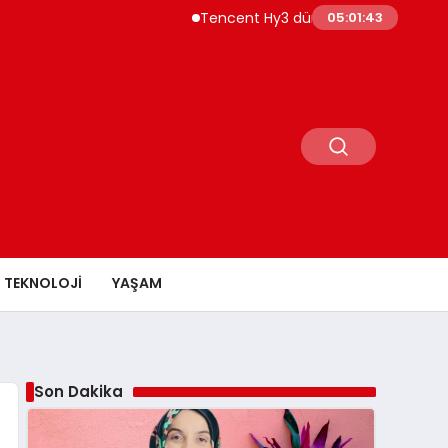
Tencent Hy3 dünya genelinde kullanıma s
05:01:44
TEKNOLOJI
YAŞAM
Son Dakika