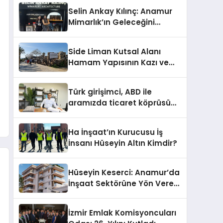
Selin Ankay Kılınç: Anamur
Mimarlık’ın Geleceğini
Şekillendiren Yöneticisi
Side Liman Kutsal Alanı
Hamam Yapısının Kazı ve
Onarımı Selectum
Hotels&Resorts’un da
Türk girişimci, ABD ile
Katkılarıyla Tamamlandı
aramızda ticaret köprüsü
inşa etti
Ha İnşaat’ın Kurucusu İş
İnsanı Hüseyin Altın Kimdir?
Hüseyin Keserci: Anamur’da
İnşaat Sektörüne Yön Veren
İsim
İzmir Emlak Komisyoncuları