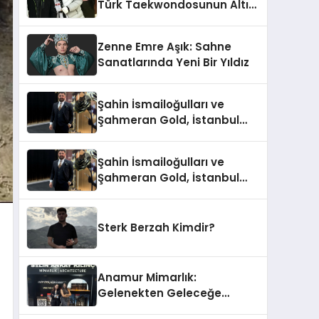
Türk Taekwondosunun Altın
Yumruğu
Zenne Emre Aşık: Sahne
Sanatlarında Yeni Bir Yıldız
Şahin İsmailoğulları ve
Şahmeran Gold, İstanbul
Altın Fuarı’nda Sektöre
Damga Vurdu
Şahin İsmailoğulları ve
Şahmeran Gold, İstanbul
Altın Fuarı’nda Sektöre
Damga Vurdu
Sterk Berzah Kimdir?
Anamur Mimarlık:
Gelenekten Geleceğe
Modern Dokunuşlar