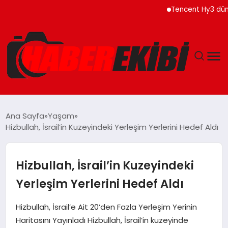
Tencent Hy3 dünya gen
ANASAYFA
Ana Sayfa
Yaşam
Hizbullah, İsrail’in Kuzeyindeki Yerleşim Yerlerini Hedef Aldı
GÜNCEL
EĞITIM
Hizbullah, İsrail’in Kuzeyindeki
Yerleşim Yerlerini Hedef Aldı
EKONOMI
Hizbullah, İsrail’e Ait 20’den Fazla Yerleşim Yerinin
MAGAZIN
Haritasını Yayınladı Hizbullah, İsrail’in kuzeyinde