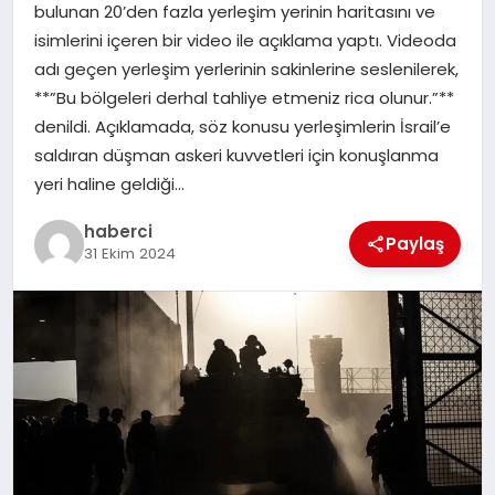
bulunan 20’den fazla yerleşim yerinin haritasını ve
SAĞLIK
isimlerini içeren bir video ile açıklama yaptı. Videoda
adı geçen yerleşim yerlerinin sakinlerine seslenilerek,
SPOR
**”Bu bölgeleri derhal tahliye etmeniz rica olunur.”**
denildi. Açıklamada, söz konusu yerleşimlerin İsrail’e
TEKNOLOJI
saldıran düşman askeri kuvvetleri için konuşlanma
yeri haline geldiği…
YAŞAM
haberci
Paylaş
31 Ekim 2024