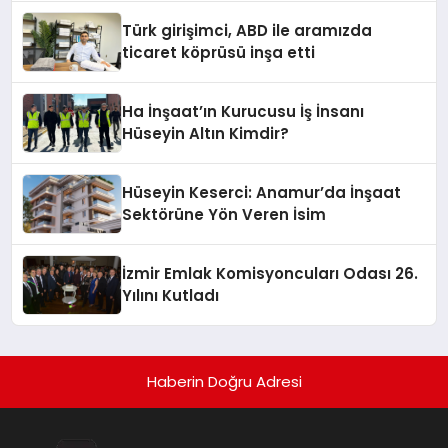
Tamamlandı
Türk girişimci, ABD ile aramızda
ticaret köprüsü inşa etti
Ha İnşaat’ın Kurucusu İş İnsanı
Hüseyin Altın Kimdir?
Hüseyin Keserci: Anamur’da İnşaat
Sektörüne Yön Veren İsim
İzmir Emlak Komisyoncuları Odası 26.
Yılını Kutladı
Haberin Doğru Adresi