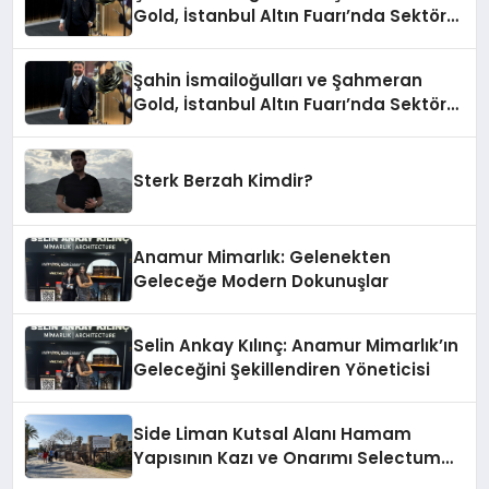
Gold, İstanbul Altın Fuarı’nda Sektöre
Damga Vurdu
Şahin İsmailoğulları ve Şahmeran
Gold, İstanbul Altın Fuarı’nda Sektöre
Damga Vurdu
Sterk Berzah Kimdir?
Anamur Mimarlık: Gelenekten
Geleceğe Modern Dokunuşlar
Selin Ankay Kılınç: Anamur Mimarlık’ın
Geleceğini Şekillendiren Yöneticisi
Side Liman Kutsal Alanı Hamam
Yapısının Kazı ve Onarımı Selectum
Hotels&Resorts’un da Katkılarıyla