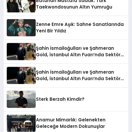
Batuhan Mustafa Sadak: Türk
Taekwondosunun Altın Yumruğu
Zenne Emre Aşık: Sahne Sanatlarında
Yeni Bir Yıldız
Şahin İsmailoğulları ve Şahmeran
Gold, İstanbul Altın Fuarı’nda Sektöre
Damga Vurdu
Şahin İsmailoğulları ve Şahmeran
Gold, İstanbul Altın Fuarı’nda Sektöre
Damga Vurdu
Sterk Berzah Kimdir?
Anamur Mimarlık: Gelenekten
Geleceğe Modern Dokunuşlar