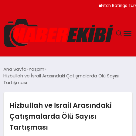
Fitch Ratings Türkiye B
ANASAYFA
Ana Sayfa
Yaşam
Hizbullah ve İsrail Arasındaki Çatışmalarda Ölü Sayısı
GÜNCEL
Tartışması
EĞITIM
Hizbullah ve İsrail Arasındaki
EKONOMI
Çatışmalarda Ölü Sayısı
Tartışması
MAGAZIN