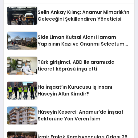
Selin Ankay Kılınç: Anamur Mimarlık’ın
Geleceğini Şekillendiren Yöneticisi
Side Liman Kutsal Alanı Hamam
Yapısının Kazı ve Onarımı Selectum
Hotels&Resorts’un da Katkılarıyla
Tamamlandı
Türk girişimci, ABD ile aramızda
ticaret köprüsü inşa etti
Ha İnşaat’ın Kurucusu İş İnsanı
Hüseyin Altın Kimdir?
Hüseyin Keserci: Anamur’da İnşaat
Sektörüne Yön Veren İsim
İzmir Emlak Komisyoncuları Odası 26.