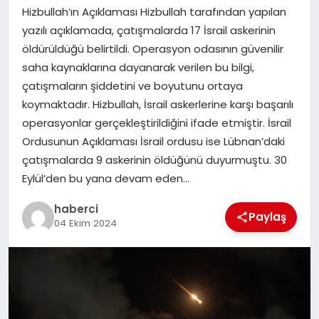
Hizbullah’ın Açıklaması Hizbullah tarafından yapılan
SAĞLIK
yazılı açıklamada, çatışmalarda 17 İsrail askerinin
öldürüldüğü belirtildi. Operasyon odasının güvenilir
SPOR
saha kaynaklarına dayanarak verilen bu bilgi,
çatışmaların şiddetini ve boyutunu ortaya
TEKNOLOJI
koymaktadır. Hizbullah, İsrail askerlerine karşı başarılı
operasyonlar gerçekleştirildiğini ifade etmiştir. İsrail
YAŞAM
Ordusunun Açıklaması İsrail ordusu ise Lübnan’daki
çatışmalarda 9 askerinin öldüğünü duyurmuştu. 30
Eylül’den bu yana devam eden…
haberci
Paylaş
04 Ekim 2024