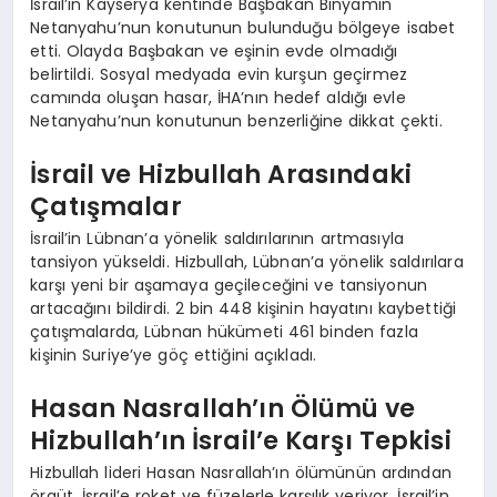
İsrail’in Kayserya kentinde Başbakan Binyamin
Netanyahu’nun konutunun bulunduğu bölgeye isabet
etti. Olayda Başbakan ve eşinin evde olmadığı
belirtildi. Sosyal medyada evin kurşun geçirmez
camında oluşan hasar, İHA’nın hedef aldığı evle
Netanyahu’nun konutunun benzerliğine dikkat çekti.
İsrail ve Hizbullah Arasındaki
Çatışmalar
İsrail’in Lübnan’a yönelik saldırılarının artmasıyla
tansiyon yükseldi. Hizbullah, Lübnan’a yönelik saldırılara
karşı yeni bir aşamaya geçileceğini ve tansiyonun
artacağını bildirdi. 2 bin 448 kişinin hayatını kaybettiği
çatışmalarda, Lübnan hükümeti 461 binden fazla
kişinin Suriye’ye göç ettiğini açıkladı.
Hasan Nasrallah’ın Ölümü ve
Hizbullah’ın İsrail’e Karşı Tepkisi
Hizbullah lideri Hasan Nasrallah’ın ölümünün ardından
örgüt, İsrail’e roket ve füzelerle karşılık veriyor. İsrail’in