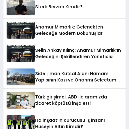
Sterk Berzah Kimdir?
Anamur Mimarlık: Gelenekten
Geleceğe Modern Dokunuşlar
Selin Ankay Kılınç: Anamur Mimarlık’ın
Geleceğini Şekillendiren Yöneticisi
Side Liman Kutsal Alanı Hamam
Yapısının Kazı ve Onarımı Selectum
Hotels&Resorts’un da Katkılarıyla
Tamamlandı
Türk girişimci, ABD ile aramızda
ticaret köprüsü inşa etti
Ha İnşaat’ın Kurucusu İş İnsanı
Hüseyin Altın Kimdir?