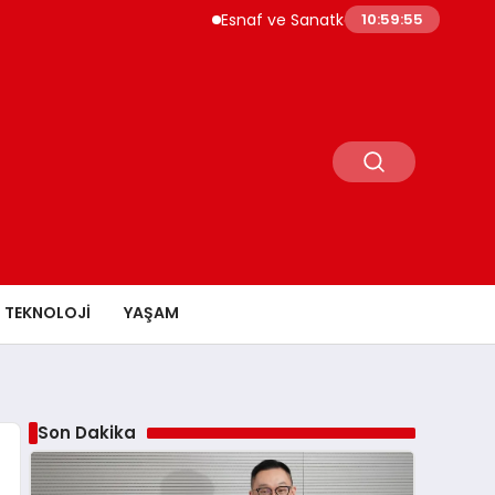
Esnaf ve Sanatkar Kredilerinde Limitler Yükselti
10:59:57
TEKNOLOJI
YAŞAM
Son Dakika