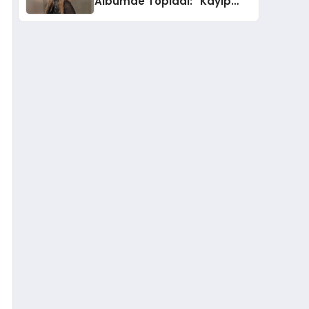
Albümde Topladı: “Kayıp
Kasetler 1” 31 Temmuz’da
Yayında