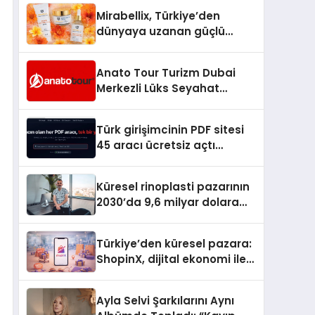
Hedefliyor
Mirabellix, Türkiye’den
dünyaya uzanan güçlü
büyümesini sürdürüyor
Anato Tour Turizm Dubai
Merkezli Lüks Seyahat
Hizmetleriyle Küresel
Turizmde Öne Çıkıyor
Türk girişimcinin PDF sitesi
45 aracı ücretsiz açtı
Dosyalar sunucuya gitmiyor
Küresel rinoplasti pazarının
2030’da 9,6 milyar dolara
ulaşması bekleniyor
Türkiye’den küresel pazara:
ShopinX, dijital ekonomi ile
gerçek dünya alışverişini bir
araya getirmeyi hedefliyor
Ayla Selvi Şarkılarını Aynı