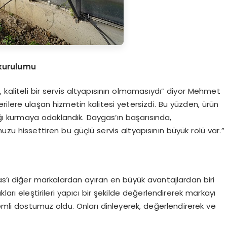
 kurulumu
, kaliteli bir servis altyapısının olmamasıydı” diyor Mehmet
erilere ulaşan hizmetin kalitesi yetersizdi. Bu yüzden, ürün
ı kurmaya odaklandık. Daygas’ın başarısında,
u hissettiren bu güçlü servis altyapısının büyük rolü var.”
as’ı diğer markalardan ayıran en büyük avantajlardan biri
ları eleştirileri yapıcı bir şekilde değerlendirerek markayı
n önemli dostumuz oldu. Onları dinleyerek, değerlendirerek ve