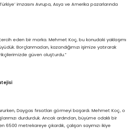
n Türkiye’ imzasını Avrupa, Asya ve Amerika pazarlarında
ercih eden bir marka. Mehmet Koç, bu konudaki yaklaşımı
büyüdük. Borçlanmadan, kazandığımızı işimize yatırarak
ikçilerimizde güven oluşturdu.”
tejisi
urken, Daygas fırsatları görmeyi başardı. Mehmet Koç, o
şlarımızı durdurduk. Ancak ardından, büyüme odaklı bir
den 6500 metrekareye çıkardık, çalışan sayımızı ikiye