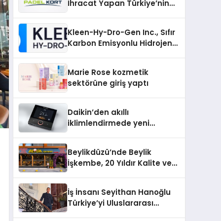
İhracat Yapan Türkiye’nin
Padel Kortu Üretim Gücü
Kleen-Hy-Dro-Gen Inc., Sıfır
Karbon Emisyonlu Hidrojen
Isıtma Teknolojisinde ISO ve
TSSA Düzenleyici Onaylarını
Marie Rose kozmetik
Aldı
sektörüne giriş yaptı
Daikin’den akıllı
iklimlendirmede yeni
dönem: Madoka Plus
Türkiye’de
Beylikdüzü’nde Beylik
İşkembe, 20 Yıldır Kalite ve
Lezzetin Değişmeyen Adresi
İş İnsanı Seyithan Hanoğlu
Türkiye’yi Uluslararası
Arenada Tanıtmayı