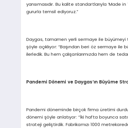
yansımasıdır. Bu kalite standartlarıyla ‘Made i
gururla temsil ediyoruz.”
Daygas, tamamen yerli sermaye ile büyümeyi t
şöyle açıklıyor: “Başından beri öz sermaye ile 
ilerledik. Bu hem çalışanlarımızda hem de tedar
Pandemi D
ö
nemi ve Daygas’ın Büyüme Stra
Pandemi döneminde birçok firma üretimi durdur
dönemi şöyle anlatıyor: “İki hafta boyunca satı
strateji geliştirdik. Fabrikamızı 1000 metrekare