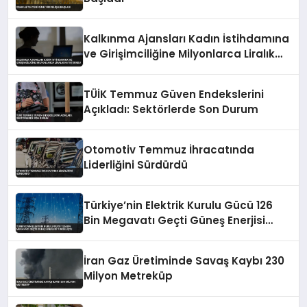
Kalkınma Ajansları Kadın İstihdamına
ve Girişimciliğine Milyonlarca Liralık
Katkı Sundu
TÜİK Temmuz Güven Endekslerini
Açıkladı: Sektörlerde Son Durum
Otomotiv Temmuz İhracatında
Liderliğini Sürdürdü
Türkiye’nin Elektrik Kurulu Gücü 126
Bin Megavatı Geçti Güneş Enerjisi
Yükselişte
İran Gaz Üretiminde Savaş Kaybı 230
Milyon Metreküp