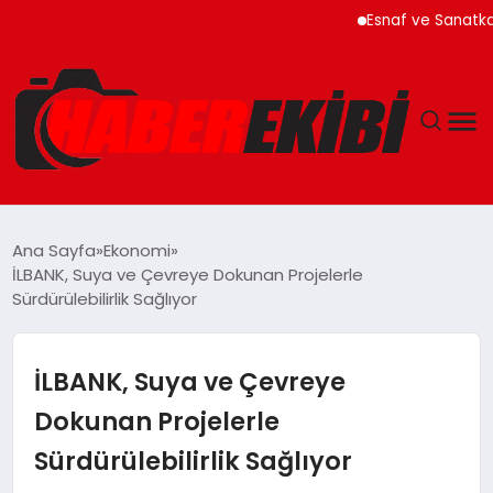
Esnaf ve Sanatkar Kredil
ANASAYFA
Ana Sayfa
Ekonomi
İLBANK, Suya ve Çevreye Dokunan Projelerle
GÜNCEL
Sürdürülebilirlik Sağlıyor
EĞITIM
İLBANK, Suya ve Çevreye
EKONOMI
Dokunan Projelerle
Sürdürülebilirlik Sağlıyor
MAGAZIN