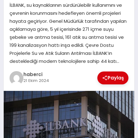
İLBANK, su kaynaklarının sürdürülebilir kullanımını ve
SAĞLIK
çevrenin korunmasını hedefleyen önemli projeleri
hayata geçiriyor. Genel Müdürlük tarafından yapılan
SPOR
açıklamaya göre, 5 yıl içerisinde 271 içme suyu
şebeke ve arıtma tesisi, 161 atık su arıtma tesisi ve
TEKNOLOJI
199 kanalizasyon hattı inşa edildi. Çevre Dostu
Projelerle Su ve Atık Suların Arıtılması İLBANK’ın
YAŞAM
desteklediği modern teknolojilere sahip 44 katı…
haberci
Paylaş
21 Ekim 2024