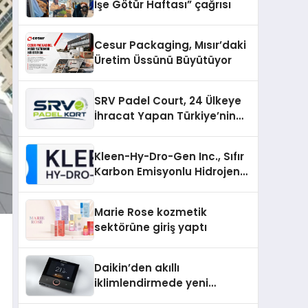
İşe Götür Haftası” çağrısı
Cesur Packaging, Mısır’daki
Üretim Üssünü Büyütüyor
SRV Padel Court, 24 Ülkeye
İhracat Yapan Türkiye’nin
Padel Kortu Üretim Gücü
Kleen-Hy-Dro-Gen Inc., Sıfır
Karbon Emisyonlu Hidrojen
Isıtma Teknolojisinde ISO ve
TSSA Düzenleyici Onaylarını
Marie Rose kozmetik
Aldı
sektörüne giriş yaptı
Daikin’den akıllı
iklimlendirmede yeni
dönem: Madoka Plus