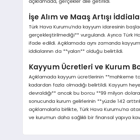
açıklamada, gerçekler dile getirildi.
İşe Alım ve Maaş Artışı İddial
Türk Hava Kurumu’nda kayyum idaresinin başladığ
gerçekleştirilmediği** vurgulandı. Ayrıca Türk
ifade edildi. Açıklamada aynı zamanda kayyum 
iddialarının da **yalan** olduğu belirtildi.
Kayyum Ücretleri ve Kurum B
Açıklamada kayyum ücretlerinin **mahkeme tar
kadardan fazla olmadığı belirtildi. Kayyum heye
devraldığı** ancak bu borcu **99 milyon dolara
sonucunda kurum gelirlerinin **yüzde 142 arttırıldı
açıklamalarla birlikte, Türk Hava Kurumu’na at
ve kurumun daha sağlıklı bir finansal yapıya ka