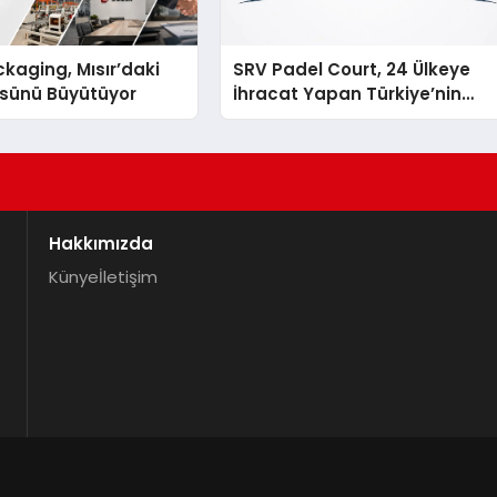
kaging, Mısır’daki
SRV Padel Court, 24 Ülkeye
ssünü Büyütüyor
İhracat Yapan Türkiye’nin
Padel Kortu Üretim Gücü
Hakkımızda
Künye
İletişim