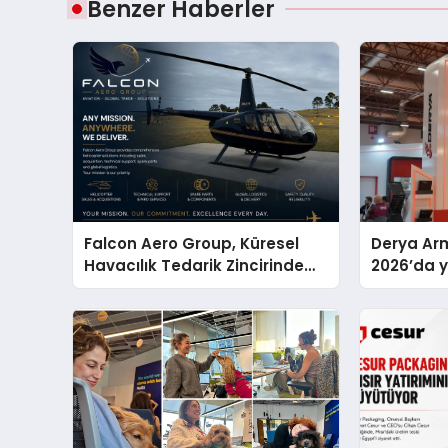
Benzer Haberler
Falcon Aero Group, Küresel
Derya Arm
Havacılık Tedarik Zincirinde
2026’da ye
Türkiye’den Dünyaya Açılıyor
global m
sergiledi