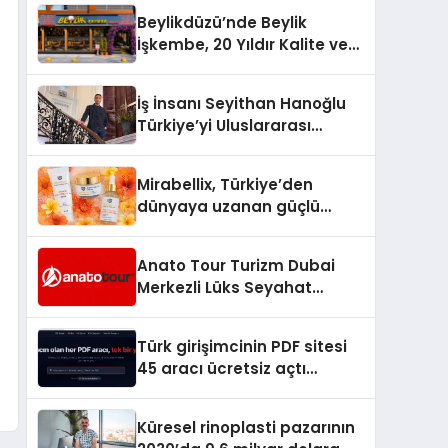
Türkiye’de
Beylikdüzü’nde Beylik
İşkembe, 20 Yıldır Kalite ve
Lezzetin Değişmeyen Adresi
İş İnsanı Seyithan Hanoğlu
Türkiye’yi Uluslararası
Arenada Tanıtmayı
Hedefliyor
Mirabellix, Türkiye’den
dünyaya uzanan güçlü
büyümesini sürdürüyor
Anato Tour Turizm Dubai
Merkezli Lüks Seyahat
Hizmetleriyle Küresel
Turizmde Öne Çıkıyor
Türk girişimcinin PDF sitesi
45 aracı ücretsiz açtı
Dosyalar sunucuya gitmiyor
Küresel rinoplasti pazarının