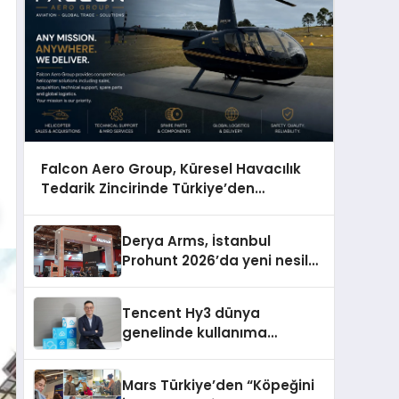
Falcon Aero Group, Küresel Havacılık
Tedarik Zincirinde Türkiye’den
Dünyaya Açılıyor
Derya Arms, İstanbul
Prohunt 2026’da yeni nesil
ürünlerini ve global marka
vizyonunu sergiledi
Tencent Hy3 dünya
genelinde kullanıma
sunuldu
Mars Türkiye’den “Köpeğini