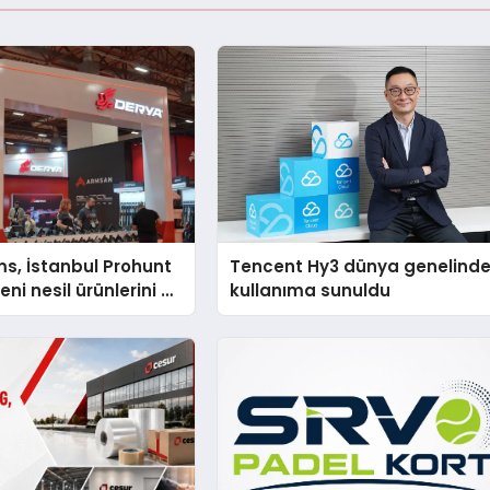
s, İstanbul Prohunt
Tencent Hy3 dünya genelind
ni nesil ürünlerini ve
kullanıma sunuldu
arka vizyonunu