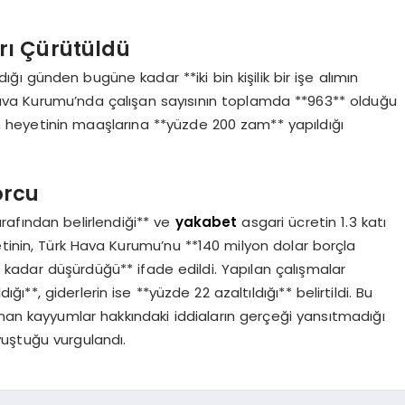
arı Çürütüldü
ı günden bugüne kadar **iki bin kişilik bir işe alımın
 Hava Kurumu’nda çalışan sayısının toplamda **963** olduğu
heyetinin maaşlarına **yüzde 200 zam** yapıldığı
orcu
afından belirlendiği** ve
yakabet
asgari ücretin 1.3 katı
tinin, Türk Hava Kurumu’nu **140 milyon dolar borçla
 kadar düşürdüğü** ifade edildi. Yapılan çalışmalar
ğı**, giderlerin ise **yüzde 22 azaltıldığı** belirtildi. Bu
anan kayyumlar hakkındaki iddiaların gerçeği yansıtmadığı
vuştuğu vurgulandı.