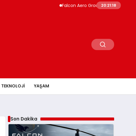
Falcon Aero Group, Küresel Havacılık Tedar
20:21:19
TEKNOLOJI
YAŞAM
Son Dakika